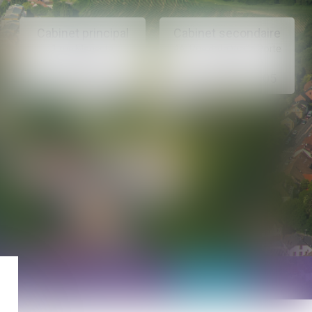
Cabinet principal
Cabinet secondaire
1 rue Magenta
4A, Rue de la Vieille Porte
68100 MULHOUSE
68130 ALTKIRCH
03 89 61 02 05
03 89 61 02 05
Actus
Contact
Prise de RDV