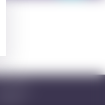
abinet secondaire
, Rue de la Vieille Porte
8130 ALTKIRCH
l : 03 89 61 02 05