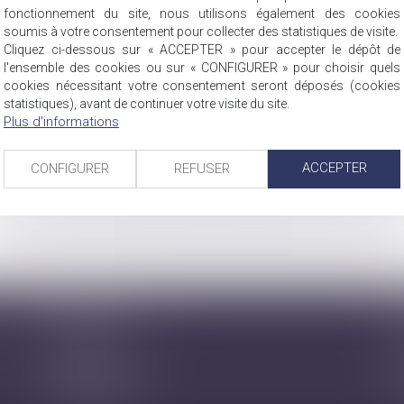
fonctionnement du site, nous utilisons également des cookies
soumis à votre consentement pour collecter des statistiques de visite.
ACTUS
Cliquez ci-dessous sur « ACCEPTER » pour accepter le dépôt de
l'ensemble des cookies ou sur « CONFIGURER » pour choisir quels
cookies nécessitant votre consentement seront déposés (cookies
statistiques), avant de continuer votre visite du site.
Plus d'informations
Actualités juridiques
Articles du cabinet
ACCEPTER
CONFIGURER
REFUSER
Nicolas Jander
C
1 rue Magenta
4A
68100 MULHOUSE
6
Tél : 03 89 61 02 05
Té