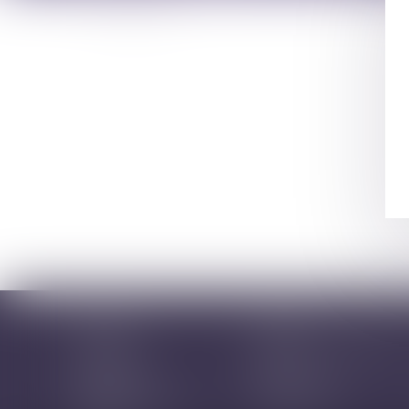
Vous êtes ici :
Actus
Accueil
Cabinet
Avocats
Domaines d'intervention
Honoraires
Actus
Contact
Prise de RDV
Mentions légales
Plan du site