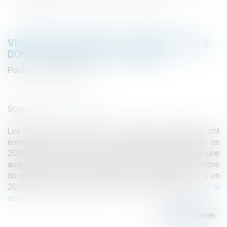
Violences sexuelles : 122 600 victimes dont une majorité de femmes
VIOLENCES SEXUELLES : 122 600 VICTIMES
DONT UNE MAJORITÉ DE FEMMES
Publié le :
14/03/2025
Droit de la famille, des personnes et de leur patrimoine
/
Violences familiales
Source :
www.vie-publique.fr
Les services de police et de gendarmerie nationales ont
enregistré 450 100 victimes de violences physiques en
2024 (hors homicides et tentatives d’homicides), soit une
augmentation de 1% par rapport à 2023. Quant au nombre
de victimes de violences sexuelles, il a augmenté de 7% en
2024 par rapport à 2023, avec 122 600 victimes...
Lire la
suite