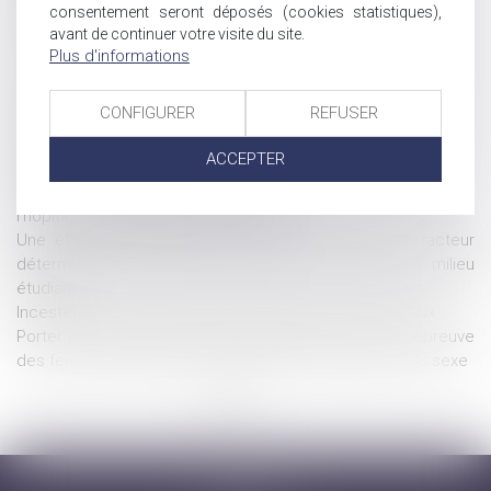
consentement seront déposés (cookies statistiques),
d'autorité
avant de continuer votre visite du site.
Loi n° 2024-494 du 31 mai 2024 pour une justice patrimoniale
Plus d'informations
au sein de la famille
Comment aider les femmes victimes de violences au sein du
CONFIGURER
REFUSER
couple ?
Violences intrafamiliales : le Sénat examine un texte visant à
ACCEPTER
renforcer la protection des enfants
Violences sexuelles : favoriser le recueil de preuves à
l'hôpital, même sans dépôt de plainte
Une étude scientifique montre que l'alcool est un facteur
déterminant des violences sexistes et sexuelles en milieu
étudiant
Inceste : la Ciivise veut associer les jeunes à ses travaux
Porter plainte pour violences sexuelles en France : l’épreuve
des femmes migrantes, transgenres et travailleuses du sexe
<<
<
1
2
3
4
>
>>
Accueil