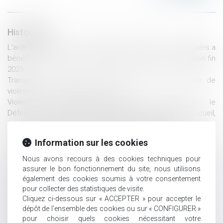
Historique
L'aide d'urgence pour les victimes de violences conjugales a
bénéficié à plus de 40 000 personnes depuis sa création fin
2023
Transports en commun : les femmes 1ères victimes de
violences sexuelles | vie-publique.fr
Violences et harcèlement subis par les femmes : le
Défenseur des droits pointe des insuffisances dans l’accueil,
la prise en charge et la reconnaissance des faits
Violences sexuelles : 122 600 victimes dont une majorité de
Information sur les cookies
femmes
Violence conjugale : le contrôle coercitif, un crime de liberté
Nous avons recours à des cookies techniques pour
désormais dans le droit français
assurer le bon fonctionnement du site, nous utilisons
Ordonnance provisoire de protection immédiate : le décret
également des cookies soumis à votre consentement
pour collecter des statistiques de visite.
est paru
Cliquez ci-dessous sur « ACCEPTER » pour accepter le
Mettre fin aux violences et discriminations à l'égard des
dépôt de l'ensemble des cookies ou sur « CONFIGURER »
femmes LBQ en Europe
pour choisir quels cookies nécessitant votre
Persistance de violences sexistes et sexuelles sous relation