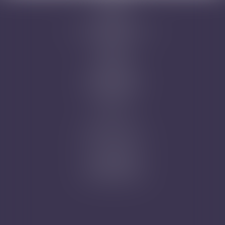
Cabinet
Avocats
Domaines d'intervention
Honoraires
Actus
Contact
Prise de RDV
Mentions légales
Plan du site
Articles
Nicolas Jander
1 rue Magenta
68100 MULHOUSE
Tél : 03 89 61 02 05