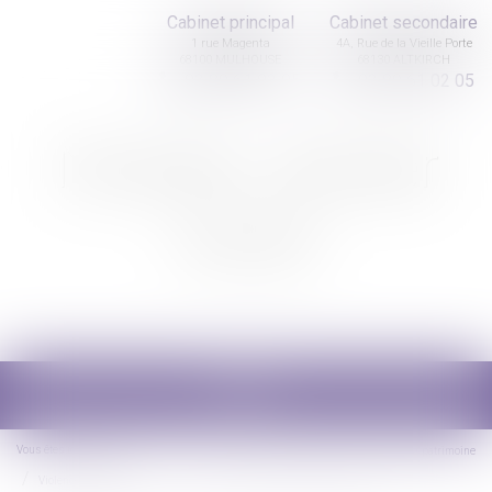
Cabinet principal
Cabinet secondaire
1 rue Magenta
4A, Rue de la Vieille Porte
68100 MULHOUSE
68130 ALTKIRCH
03 89 61 02 05
03 89 61 02 05
Nicolas Jander
avocat
Ouvrir
le
menu
Vous êtes ici :
Accueil
Droit de la famille, des personnes et de leur patrimoine
Violences familiales