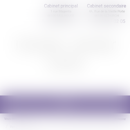
Cabinet principal
Cabinet secondaire
1 rue Magenta
4A, Rue de la Vieille Porte
68100 MULHOUSE
68130 ALTKIRCH
03 89 61 02 05
03 89 61 02 05
Nicolas Jander
avocat
Ouvrir
le
menu
Vous êtes ici :
Accueil
Droit de la famille, des personnes et de leur patrimoine
Patrimoine et succession