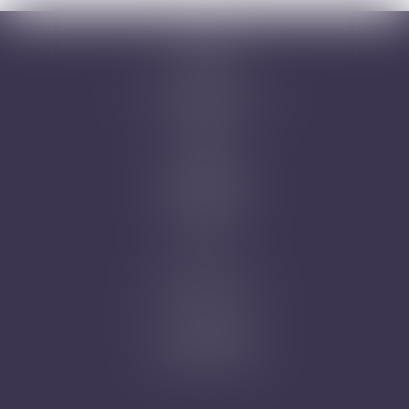
Accueil
Cabinet
Avocats
Domaines d'intervention
Honoraires
Actus
Contact
Prise de RDV
Mentions légales
Plan du site
Articles
Nicolas Jander
1 rue Magenta
68100 MULHOUSE
Tél : 03 89 61 02 05