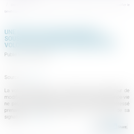
Une lettre type non signée du souscripteur ne manifeste pas sa volonté de modifier le
bénéficiaire
UNE LETTRE TYPE NON SIGNÉE DU
SOUSCRIPTEUR NE MANIFESTE PAS SA
VOLONTÉ DE MODIFIER LE BÉNÉFICIAIRE
Publié le :
20/01/2021
Droit de la famille, des personnes et de leur patrimoine
/
Patrimoine et succession
Source :
www.efl.fr
La volonté certaine et non équivoque du souscripteur de
modifier les bénéficiaires de ses contrats d'assurance-vie
ne peut pas résulter de courriers à en-tête de l'intéressé
prenant la forme de lettres types et non revêtus de sa
signature...
Lire la suite