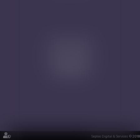
Cabinet secondaire
4A, Rue de la Vieille Porte
68130 ALTKIRCH
Tél : 03 89 61 02 05
Septeo Digital & Services © 2018