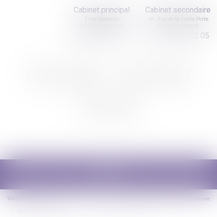
Cabinet principal
Cabinet secondaire
1 rue Magenta
4A, Rue de la Vieille Porte
68100 MULHOUSE
68130 ALTKIRCH
03 89 61 02 05
03 89 61 02 05
Nicolas Jander
avocat
Ouvrir
le
menu
Vous êtes ici :
Accueil
Droit de la famille, des personnes et de leur patrimoine
Patrimoine et succession