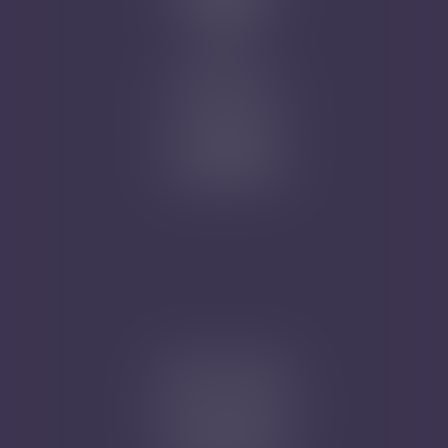
Plan du site
Articles
Nicolas Jander
1 rue Magenta
68100 MULHOUSE
Tél : 03 89 61 02 05
Cabinet secondaire
4A, Rue de la Vieille Porte
68130 ALTKIRCH