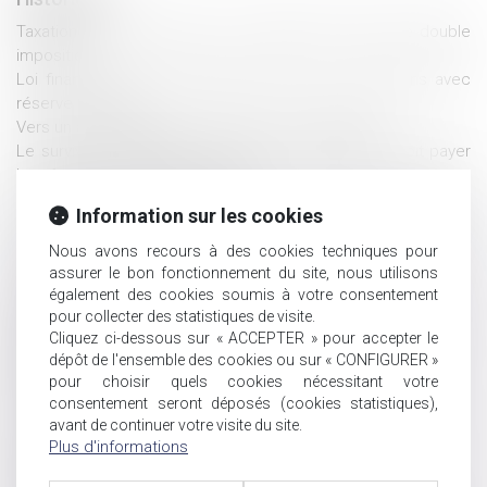
Taxation des successions : les français y voient une double
imposition
Loi finances 2019 : clarification autour des donations avec
réserve d'usufruit
Vers un assouplissement de la réserve héréditaire
Le survivant, attributaire de toute la communauté, doit payer
le prêt souscrit par son conjoint
Nullité du testament-partage portant sur des biens communs
Information sur les cookies
Transmission : les solutions pour donner sans payer d'impôts
Pas de convention pluriannuelle de pâturage sans le
Nous avons recours à des cookies techniques pour
concours du nu-propriétaire
assurer le bon fonctionnement du site, nous utilisons
Anticiper la transmission du patrimoine d'une famille
également des cookies soumis à votre consentement
pour collecter des statistiques de visite.
recomposée
Cliquez ci-dessous sur « ACCEPTER » pour accepter le
Déshériter ses enfants, un tabou bientôt remis en question ?
dépôt de l'ensemble des cookies ou sur « CONFIGURER »
Exploitation gérée par chaque parent successivement :
pour choisir quels cookies nécessitant votre
prescription de l’action en salaire différé
consentement seront déposés (cookies statistiques),
Un écart de valeur entre les lots attribués ne justifie pas à lui
avant de continuer votre visite du site.
seul l’annulation du partage
Plus d'informations
Rappel des fondamentaux du régime légal : contribution à la
dette et présomption de communauté