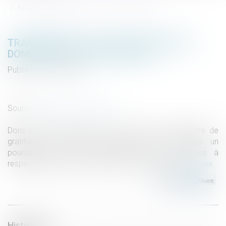
Transmission : les solutions pour donner sans payer d'impôts
TRANSMISSION : LES SOLUTIONS POUR
DONNER SANS PAYER D'IMPÔTS
Publié le :
03/01/2019
Droit de la famille, des personnes et de leur patrimoine
/
Patrimoine et succession
Source :
patrimoine.lesechos.fr
Dons et surtout présents d'usage peuvent permettre de
gratifier ses proches sans verser au passage un
pourcentage au fisc. Quelles sont les conditions à
respecter pour éviter l'impôt en toute légalité ?
Lire la suite
Historique