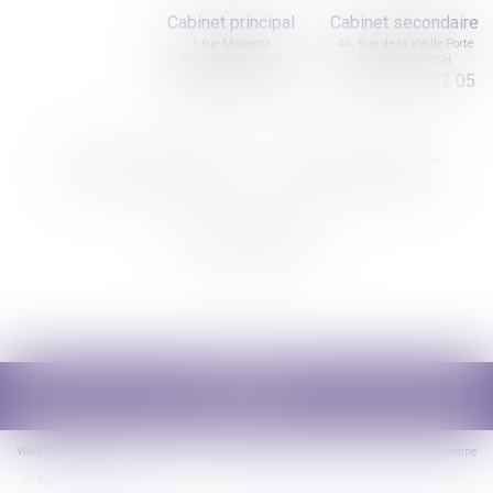
Cabinet principal
Cabinet secondaire
1 rue Magenta
4A, Rue de la Vieille Porte
68100 MULHOUSE
68130 ALTKIRCH
03 89 61 02 05
03 89 61 02 05
Nicolas Jander
avocat
Ouvrir
le
menu
Vous êtes ici :
Accueil
Droit de la famille, des personnes et de leur patrimoine
Patrimoine et succession