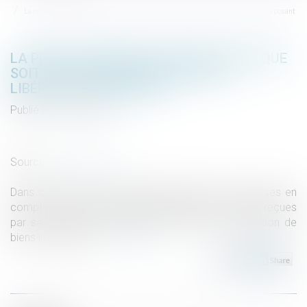
La preuve d’une donation implique que soit caractérisée l’intention libérale du disposant
LA PREUVE D’UNE DONATION IMPLIQUE QUE
SOIT CARACTÉRISÉE L’INTENTION
LIBÉRALE DU DISPOSANT
Publié le :
18/03/2021
Droit de la famille, des personnes et de leur patrimoine
/
Patrimoine et succession
Source :
www.aurep.com
Dans cette affaire, un héritier demande que soit prises en
compte, au titre du partage judiciaire, les sommes reçues
par sa sœur lui ayant permis de financer l’acquisition de
biens immobiliers...
Lire la suite