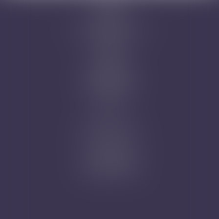
Cabinet
Avocats
Domaines d'intervention
Honoraires
Actus
Contact
Prise de RDV
Mentions légales
Plan du site
Articles
Nicolas Jander
1 rue Magenta
68100 MULHOUSE
Tél : 03 89 61 02 05