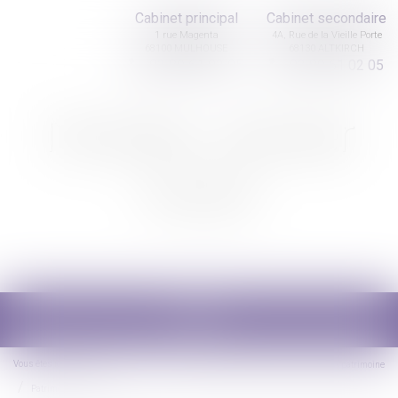
Cabinet principal
Cabinet secondaire
1 rue Magenta
4A, Rue de la Vieille Porte
68100 MULHOUSE
68130 ALTKIRCH
03 89 61 02 05
03 89 61 02 05
Nicolas Jander
avocat
Ouvrir
le
menu
Vous êtes ici :
Accueil
Droit de la famille, des personnes et de leur patrimoine
Patrimoine et succession