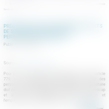
Précisions sur l’abattement de droits de succession en faveur des personnes
handicapées
PRÉCISIONS SUR L’ABATTEMENT DE DROITS
DE SUCCESSION EN FAVEUR DES
PERSONNES HANDICAPÉES
Publié le :
16/07/2021
Droit de la famille, des personnes et de leur patrimoine
/
Patrimoine et succession
Source :
www.dalloz-actualite.fr
Pour pouvoir bénéficier de l’abattement prévu par l’article
779, II, du code général des impôts en faveur des
personnes handicapées, l’héritier, légataire ou donataire
doit prouver à la fois l’existence d’une situation de handicap
et le lien de causalité entre cette situation et
l’empêchement professionnel qu’il a subi...
Lire la suite