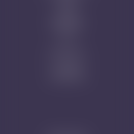
Actus
Contact
Prise de RDV
Mentions légales
Plan du site
Articles
Nicolas Jander
1 rue Magenta
68100 MULHOUSE
Tél : 03 89 61 02 05