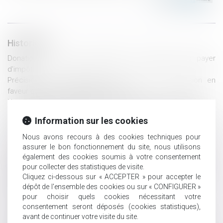
Historique
Donation : comment transmettre de l'argent sans payer
d'impôts ?
Précisions sur l’abattement de droits de succession en
faveur des personnes handicapées
Nouveau livre blanc en ligne : Les questions sur la retraite
Les limites de l’indivision choisie : exclusion des dépenses
Information sur les cookies
d’acquisition
Un testament peut interdire de vendre une maison dont on a
Nous avons recours à des cookies techniques pour
hérité
assurer le bon fonctionnement du site, nous utilisons
Déductibilité limitée pour la pension alimentaire versée à un
également des cookies soumis à votre consentement
pour collecter des statistiques de visite.
enfant majeur
Cliquez ci-dessous sur « ACCEPTER » pour accepter le
Droit/Succession. Qui hérite en l’absence d'enfant(s) ou de
dépôt de l'ensemble des cookies ou sur « CONFIGURER »
conjoint ?
pour choisir quels cookies nécessitant votre
Le testament peut limiter des droits
consentement seront déposés (cookies statistiques),
La clause pénale insérée dans une libéralité est soumise au
avant de continuer votre visite du site.
contrôle de proportionnalité