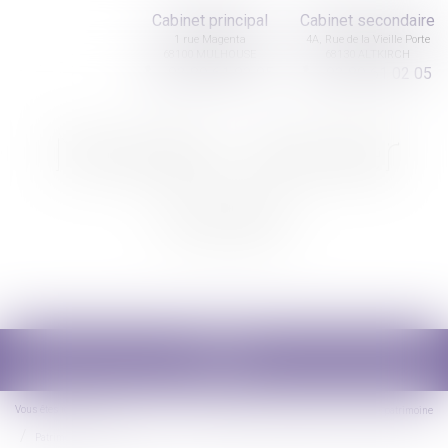
Cabinet principal
Cabinet secondaire
1 rue Magenta
4A, Rue de la Vieille Porte
68100 MULHOUSE
68130 ALTKIRCH
03 89 61 02 05
03 89 61 02 05
Nicolas Jander
avocat
Ouvrir
le
menu
Vous êtes ici :
Accueil
Droit de la famille, des personnes et de leur patrimoine
Patrimoine et succession