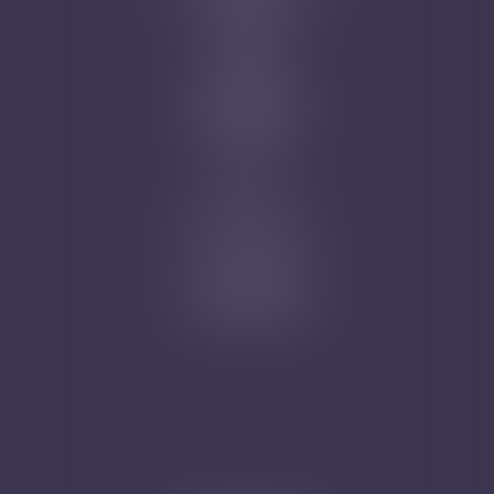
Honoraires
Actus
Contact
Prise de RDV
Mentions légales
Plan du site
Articles
Nicolas Jander
1 rue Magenta
68100 MULHOUSE
Tél : 03 89 61 02 05