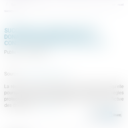
Succession : une révocation de donation frauduleuse peut constituer un recel
successoral
SUCCESSION : UNE RÉVOCATION DE
DONATION FRAUDULEUSE PEUT
CONSTITUER UN RECEL SUCCESSORAL
Publié le :
06/08/2026
Droit de la famille, des personnes et de leur patrimoine
/
Patrimoine et succession
Source :
www.lemag-juridique.com
La révocation d'une donation peut être annulée lorsqu'elle
poursuit un but illicite consistant à contourner les règles
protectrices de la réserve héréditaire et de la réunion fictive
des donations...
Lire la suite