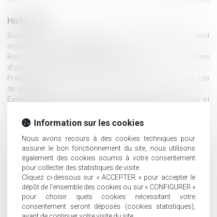
Historique
Succession : une révocation de donation frauduleuse peut
constituer un recel successoral
Rapport d’une somme d’argent investie dans la création
d’une société : le rapport est dû en valeur
Frais bancaires lors d’une succession : suppression des cas
de gratuité
Exonération totale de droits de succession entre frères et
sœurs (CGI, art. 796-0 ter) : attention de ne pas confondre
« domicile commun » et « résidence commune »
Information sur les cookies
Succession : qu'est-ce que l'indivision ?
Nous avons recours à des cookies techniques pour
Opposition entre héritiers sur les obsèques : le juge privilégie
assurer le bon fonctionnement du site, nous utilisons
la volonté exprimée du défunt
également des cookies soumis à votre consentement
Article 922 du Code civil : la valeur des biens doit être fixée au
pour collecter des statistiques de visite.
décès
Cliquez ci-dessous sur « ACCEPTER » pour accepter le
Succession : pourquoi les héritiers d'un compte-titres paient-
dépôt de l'ensemble des cookies ou sur « CONFIGURER »
ils plus cher ?
pour choisir quels cookies nécessitant votre
Successions et donations déguisées : les fruits doivent aussi
consentement seront déposés (cookies statistiques),
avant de continuer votre visite du site.
être rapportés