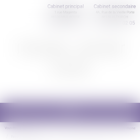
Cabinet principal
Cabinet secondaire
1 rue Magenta
4A, Rue de la Vieille Porte
68100 MULHOUSE
68130 ALTKIRCH
03 89 61 02 05
03 89 61 02 05
Nicolas Jander
avocat
Ouvrir
le
menu
Vous êtes ici :
Accueil
Droit de la famille, des personnes et de leur patrimoine
Patrimoine et succession