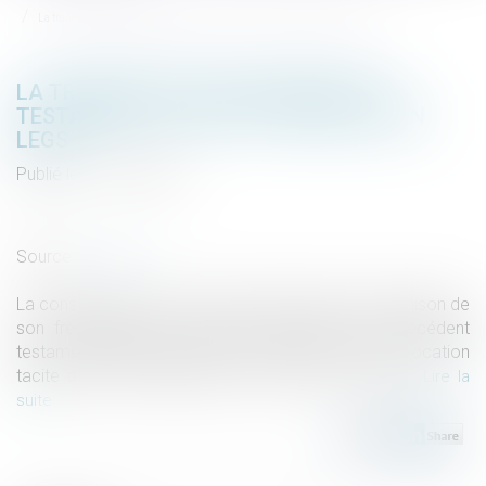
La trahison de Caïn, révélée par testament, lui vaut la perte de son legs
LA TRAHISON DE CAÏN, RÉVÉLÉE PAR
TESTAMENT, LUI VAUT LA PERTE DE SON
LEGS
Publié le :
12/07/2023
Droit de la famille, des personnes et de leur patrimoine
/
Patrimoine et succession
Source :
www.efl.fr
La consignation, dans un ultime testament, de la trahison de
son frère justifie la révocation expresse d’un précédent
testament établi en faveur de ce dernier et vaut révocation
tacite d’un autre également au profit de ce frère...
Lire la
suite