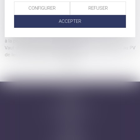
d'associé des héritiers
CONFIGURER
REFUSER
Vendre à soi-même ou comment rendre liquide un patrimoine
immobilier
ACCEPTER
Quasi-usufruit et assurance vie : la possibilité du tout gratuit
Désignation d'un tiers à la famille comme tuteur aux biens et
à la personne du majeur : illustration
Vaut dire la lettre de contestation de l’avocat annexée au PV
de lecture du projet d’état liquidatif
...
...
<<
<
3
4
5
6
7
8
9
>
>>
Accueil
Cabinet
Avocats
Domaines d'intervention
Honoraires
Actus
Contact
Prise de RDV