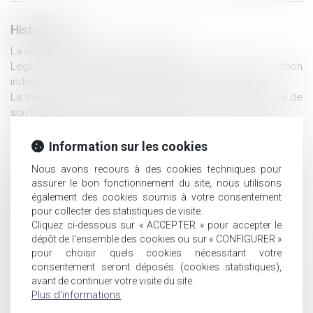
Historique
La demande en délivrance d’un legs
Legs : la demande de délivrance du legs, condition
indispensable de reconnaissance du droit du légataire
La trahison de Caïn, révélée par testament, lui vaut la perte de
son legs
QPC : Légataire universel, indemnité de réduction et
paiement des droits de succession
Information sur les cookies
Vers une simplification des procédures de partage judiciaire
Nous avons recours à des cookies techniques pour
des indivisions
assurer le bon fonctionnement du site, nous utilisons
Pas d’indemnité d’occupation en l’absence d'indivision en
également des cookies soumis à votre consentement
jouissance entre les époux nus-propriétaires
pour collecter des statistiques de visite.
Quel est l’impôt sur plus-value immobilière d’un bien reçu par
Cliquez ci-dessous sur « ACCEPTER » pour accepter le
succession ?
dépôt de l'ensemble des cookies ou sur « CONFIGURER »
Testament : comment modifier ou révoquer un testament ?
pour choisir quels cookies nécessitant votre
Action en nullité d’une modification de clause bénéficiaire
consentement seront déposés (cookies statistiques),
avant de continuer votre visite du site.
Extinction de l'Action de Divorce & Conséquences
Plus d'informations
Successorales
Décès d’un associé de société civile : preuve de la qualité