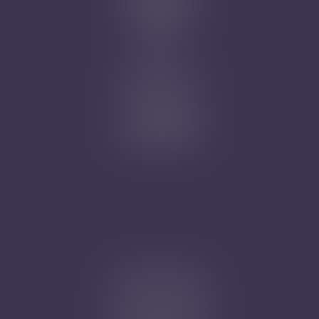
Mentions légales
Plan du site
Articles
Nicolas Jander
1 rue Magenta
68100 MULHOUSE
Tél : 03 89 61 02 05
Cabinet secondaire
4A, Rue de la Vieille Porte