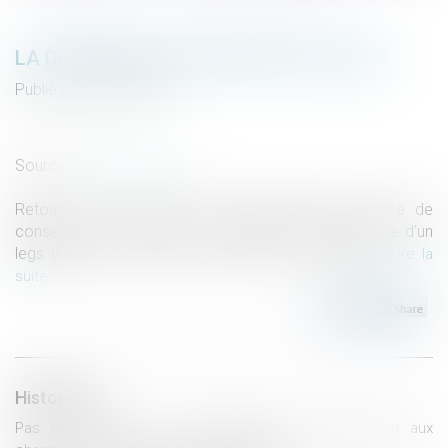
LA DEMANDE EN DÉLIVRANCE D’UN LEGS
Publié le :
26/07/2023
Droit de la famille, des personnes et de leur patrimoine
/
Patrimoine et succession
Source :
www.aurep.com
Retour sur un concept assez abstrait mais source de
conséquences pratiques : la demande en délivrance d’un
legs (Cass. Civ 1ère, 21 juin 2023, n° 21-20.396)...
Lire la
suite
Historique
Pas de créance si la présomption de contribution aux