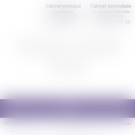
Cabinet principal
Cabinet secondaire
1 rue Magenta
4A, Rue de la Vieille Porte
68100 MULHOUSE
68130 ALTKIRCH
03 89 61 02 05
03 89 61 02 05
Nicolas Jander
avocat
Ouvrir
le
menu
Vous êtes ici :
Accueil
Droit de la famille, des personnes et de leur patrimoine
Patrimoine et succession
La demande en délivrance d’un legs