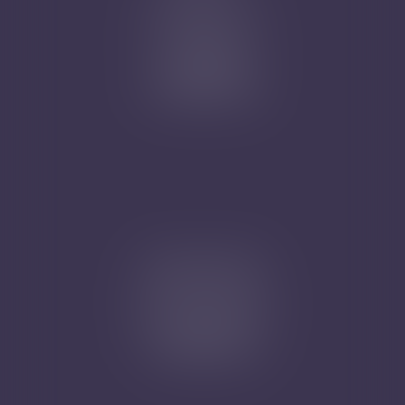
Nicolas Jander
1 rue Magenta
68100 MULHOUSE
Tél : 03 89 61 02 05
Cabinet secondaire
4A, Rue de la Vieille Porte
68130 ALTKIRCH
Tél : 03 89 61 02 05