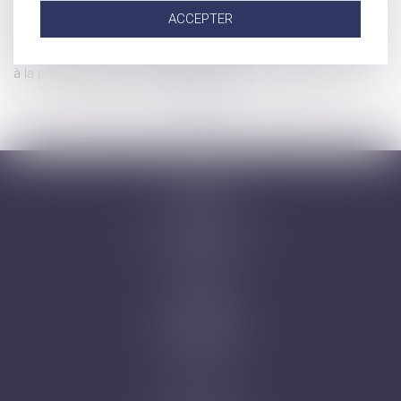
immobilier
ACCEPTER
Quasi-usufruit et assurance vie : la possibilité du tout gratuit
Désignation d'un tiers à la famille comme tuteur aux biens et
à la personne du majeur : illustration
...
...
<<
<
3
4
5
6
7
8
9
>
>>
Accueil
Cabinet
Avocats
Domaines d'intervention
Honoraires
Actus
Contact
Prise de RDV
Mentions légales
Plan du site
Articles