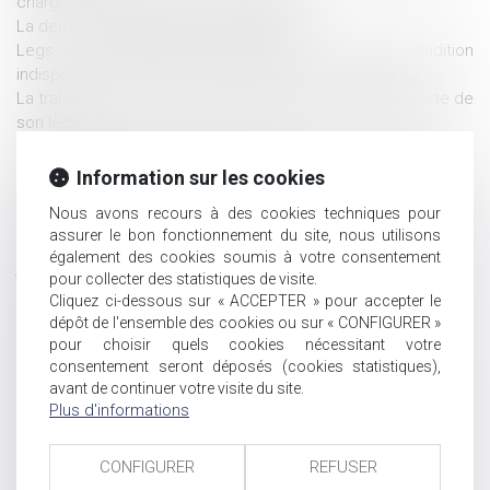
charges du mariage est jugée irréfragable
La demande en délivrance d’un legs
Legs : la demande de délivrance du legs, condition
indispensable de reconnaissance du droit du légataire
La trahison de Caïn, révélée par testament, lui vaut la perte de
son legs
QPC : Légataire universel, indemnité de réduction et
paiement des droits de succession
Information sur les cookies
Vers une simplification des procédures de partage judiciaire
Nous avons recours à des cookies techniques pour
des indivisions
assurer le bon fonctionnement du site, nous utilisons
Pas d’indemnité d’occupation en l’absence d'indivision en
également des cookies soumis à votre consentement
jouissance entre les époux nus-propriétaires
pour collecter des statistiques de visite.
Quel est l’impôt sur plus-value immobilière d’un bien reçu par
Cliquez ci-dessous sur « ACCEPTER » pour accepter le
succession ?
dépôt de l'ensemble des cookies ou sur « CONFIGURER »
Testament : comment modifier ou révoquer un testament ?
pour choisir quels cookies nécessitant votre
Action en nullité d’une modification de clause bénéficiaire
consentement seront déposés (cookies statistiques),
Extinction de l'Action de Divorce & Conséquences
avant de continuer votre visite du site.
Plus d'informations
Successorales
Décès d’un associé de société civile : preuve de la qualité
d'associé des héritiers
CONFIGURER
REFUSER
Vendre à soi-même ou comment rendre liquide un patrimoine