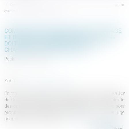
Complexité des opérations de partage et désignation d’un notaire : le juge doit en plus
commettre un juge chargé de la surveillance
COMPLEXITÉ DES OPÉRATIONS DE PARTAGE
ET DÉSIGNATION D’UN NOTAIRE : LE JUGE
DOIT EN PLUS COMMETTRE UN JUGE
CHARGÉ DE LA SURVEILLANCE
Publié le :
13/12/2023
Droit de la famille, des personnes et de leur patrimoine
/
Patrimoine et succession
Source :
www.lemag-juridique.com
En matière d’opérations de partage, l'article 1364 alinéa 1er
du Code de procédure civile prévoit que si la complexité
des opérations le justifie, le tribunal désigne un notaire pour
procéder aux opérations de partage et commet un juge
pour surveiller ces opérations...
Lire la suite