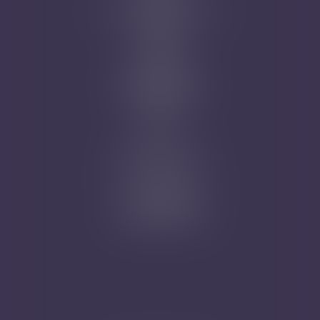
Domaines d'intervention
Honoraires
Actus
Contact
Prise de RDV
Mentions légales
Plan du site
Articles
Nicolas Jander
1 rue Magenta
68100 MULHOUSE
Tél : 03 89 61 02 05