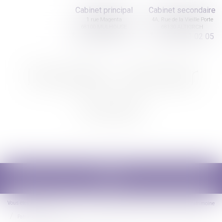
Cabinet principal
Cabinet secondaire
1 rue Magenta
4A, Rue de la Vieille Porte
68100 MULHOUSE
68130 ALTKIRCH
03 89 61 02 05
03 89 61 02 05
Nicolas Jander
avocat
Ouvrir
le
menu
Vous êtes ici :
Accueil
Droit de la famille, des personnes et de leur patrimoine
Patrimoine et succession