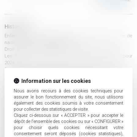
Historique
Enfant né hors mariage légitimé : la production de l’acte de
naissance annoté suffit pour hériter
Droit de succession immobilier : comment ça marche ?
Les barèmes des droits de succession et donation pour
2024.
Donation de sommes d’argent avec réserve d’usufruit : vers
la non-déductibilité de la dette de restitution ?
Information sur les cookies
Complexité des opérations de partage et désignation d’un
notaire : le juge doit en plus commettre un juge chargé de la
Nous avons recours à des cookies techniques pour
surveillance
assurer le bon fonctionnement du site, nous utilisons
Testament olographe non daté et éléments intrinsèques
également des cookies soumis à votre consentement
pour collecter des statistiques de visite.
permettant d’établir sa validité
Cliquez ci-dessous sur « ACCEPTER » pour accepter le
Action en remboursement d’une somme due : absence de
dépôt de l'ensemble des cookies ou sur « CONFIGURER »
condamnation à une double exécution lorsque les intérêts
pour choisir quels cookies nécessitant votre
portent sur deux périodes distinctes
consentement seront déposés (cookies statistiques),
Héritier bloque la succession : Quelles solutions pour