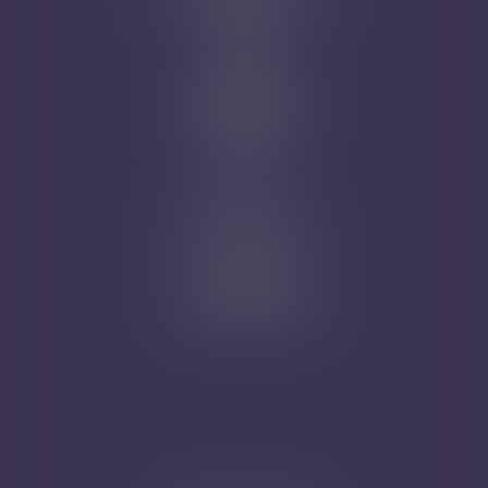
Honoraires
Actus
Contact
Prise de RDV
Mentions légales
Plan du site
Articles
Nicolas Jander
1 rue Magenta
68100 MULHOUSE
Tél : 03 89 61 02 05