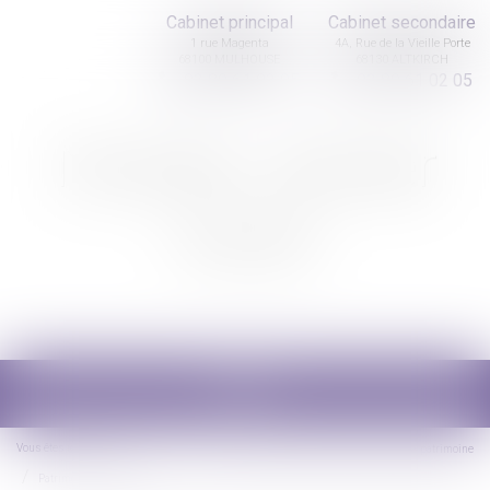
Cabinet principal
Cabinet secondaire
1 rue Magenta
4A, Rue de la Vieille Porte
68100 MULHOUSE
68130 ALTKIRCH
03 89 61 02 05
03 89 61 02 05
Nicolas Jander
avocat
Ouvrir
le
menu
Vous êtes ici :
Accueil
Droit de la famille, des personnes et de leur patrimoine
Patrimoine et succession