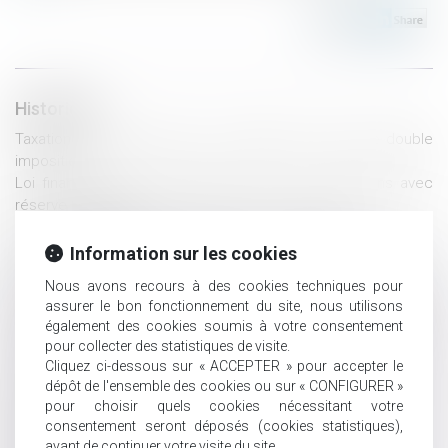
Historique
Taxation des successions : les français y voient une double
imposition
Loi finances 2019 : clarification autour des donations avec
réserve d'usufruit
Vers un assouplissement de la réserve héréditaire
Le survivant, attributaire de toute la communauté, doit payer
Information sur les cookies
le prêt souscrit par son conjoint
Nous avons recours à des cookies techniques pour
Nullité du testament-partage portant sur des biens communs
assurer le bon fonctionnement du site, nous utilisons
Transmission : les solutions pour donner sans payer d'impôts
également des cookies soumis à votre consentement
Pas de convention pluriannuelle de pâturage sans le
pour collecter des statistiques de visite.
concours du nu-propriétaire
Cliquez ci-dessous sur « ACCEPTER » pour accepter le
Anticiper la transmission du patrimoine d'une famille
dépôt de l'ensemble des cookies ou sur « CONFIGURER »
recomposée
pour choisir quels cookies nécessitant votre
Déshériter ses enfants, un tabou bientôt remis en question ?
consentement seront déposés (cookies statistiques),
Exploitation gérée par chaque parent successivement :
avant de continuer votre visite du site.