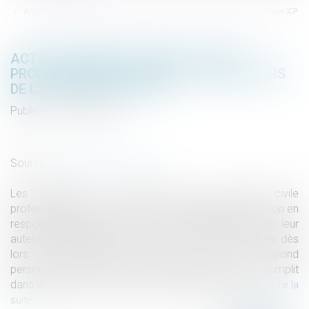
Action en responsabilité civile professionnelle contre les héritiers de l’associé d’une SCP
ACTION EN RESPONSABILITÉ CIVILE
PROFESSIONNELLE CONTRE LES HÉRITIERS
DE L’ASSOCIÉ D’UNE SCP
Publié le :
24/10/2018
Droit de la famille, des personnes et de leur patrimoine
/
Patrimoine et succession
Source :
www.dalloz-actualite.fr
Les héritiers de l’associé d’une société civile
professionnelle (SCP) ne peuvent échapper à une action en
responsabilité civile pour le fait dommageable de leur
auteur kinésithérapeute en cédant ses parts sociales dès
lors que chaque associé d’une SCP répond
personnellement des actes professionnels qu’il accomplit
dans le cadre de son exercice au sein de la société...
Lire la
suite