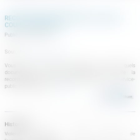
RECONNAISSANCE PARENTALE DANS UN
COUPLE NON MARIÉ
Publié le :
06/03/2019
(NPU) Droit de la famille
Source :
www.service-public.fr
Vous êtes un futur père concubin ou pacsé, quels
documents vous seront demandés pour faire la
reconnaissance de votre enfant en mairie ? Service-
public.fr vous éclaire.
Lire la suite
Historique
Violences conjugales : conditions d’obtention de