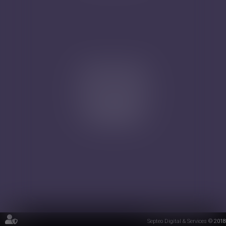
Cabinet secondaire
4A, Rue de la Vieille Porte
68130 ALTKIRCH
Tél : 03 89 61 02 05
Septeo Digital & Services © 2018