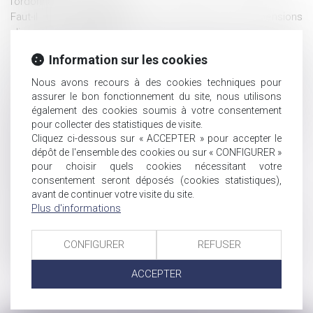
l’ordonnance de protection
Faut-il un service public pour recouvrer les pensions
alimentaires impayées ?
Décret n° 2019-756 du 22 juillet 2019 portant diverses
Information sur les cookies
dispositions de coordination en matière de droit de la famille
Non expulsion et délivrance d'une carte de séjour pour le
Nous avons recours à des cookies techniques pour
père étranger, en vertu du principe d'intérêt supérieur de
assurer le bon fonctionnement du site, nous utilisons
l'enfant
également des cookies soumis à votre consentement
Réforme de la justice : les personnes sous tutelle peuvent
pour collecter des statistiques de visite.
Cliquez ci-dessous sur « ACCEPTER » pour accepter le
désormais voter
dépôt de l'ensemble des cookies ou sur « CONFIGURER »
Reconnaissance parentale dans un couple non marié
pour choisir quels cookies nécessitant votre
Ni père, ni mère, mais « parent biologique »
consentement seront déposés (cookies statistiques),
Enfant mineur en garde alternée et quotient familial
avant de continuer votre visite du site.
Prouver une vie en concubinage est difficile
Plus d'informations
Les prêts en francs suisses sont nuls d'après la Cour de
cassation !
CONFIGURER
REFUSER
Interdiction de la GPA : quand l’inertie judiciaire tourne à
l’imbroglio juridique - Famille - Personne | Dalloz Actualité
ACCEPTER
<<
<
1
2
>
>>