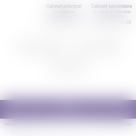
Cabinet principal
Cabinet secondaire
1 rue Magenta
4A, Rue de la Vieille Porte
68100 MULHOUSE
68130 ALTKIRCH
03 89 61 02 05
03 89 61 02 05
Nicolas Jander
avocat
Ouvrir
le
menu
Vous êtes ici :
Accueil
(NPU) Droit de la famille
Reconnaissance parentale dans un couple non marié