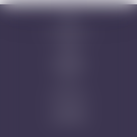
Accueil
Cabinet
Avocats
Domaines d'intervention
Honoraires
Actus
Contact
Prise de RDV
Mentions légales
Plan du site
Articles
Nicolas Jander
1 rue Magenta
68100 MULHOUSE
Tél : 03 89 61 02 05