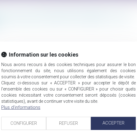
oine
Filiation
Homoparenté : règles applicables aux relations entre un enfant et l’ex-compa
S AUX RELATIONS ENTRE UN ENFANT ET L’EX-
oine
/
Filiation
Information sur les cookies
 enfant et l’ancienne compagne de sa mère biologique répond
Nous avons recours à des cookies techniques pour assurer le bon
 et familiale. La Cour européenne des droits de l’homme (CEDH
fonctionnement du site, nous utilisons également des cookies
examiner ensemble, en raison de leur objet similaire...
soumis à votre consentement pour collecter des statistiques de visite.
Lire la suit
Cliquez ci-dessous sur « ACCEPTER » pour accepter le dépôt de
l'ensemble des cookies ou sur « CONFIGURER » pour choisir quels
cookies nécessitant votre consentement seront déposés (cookies
statistiques), avant de continuer votre visite du site.
Plus d'informations
ACCEPTER
CONFIGURER
REFUSER
 les précisions de la Cour de cassation