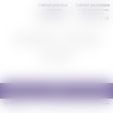
Cabinet principal
Cabinet secondaire
1 rue Magenta
4A, Rue de la Vieille Porte
68100 MULHOUSE
68130 ALTKIRCH
03 89 61 02 05
03 89 61 02 05
Nicolas Jander
avocat
Ouvrir
le
menu
Vous êtes ici :
Accueil
Droit de la famille, des personnes et de leur patrimoine
Filiation