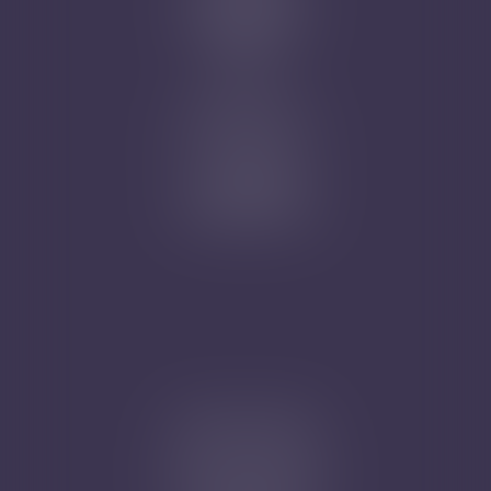
Mentions légales
Plan du site
Articles
Nicolas Jander
1 rue Magenta
68100 MULHOUSE
Tél : 03 89 61 02 05
Cabinet secondaire
4A, Rue de la Vieille Porte