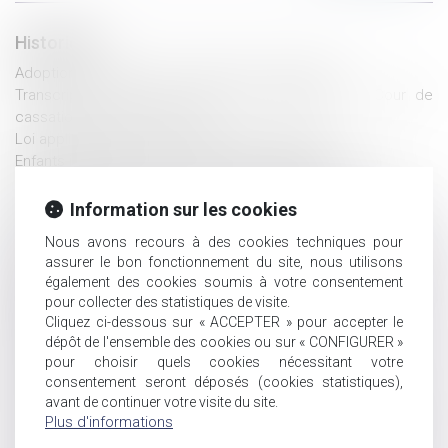
Historique
Adoption internationale : questions de procédure
Transcription d’un acte d’état civil étranger : la Cour de
cassation poursuit le chemin
Loi applicable à la filiation : admission du renvoi
Enfants influenceurs : adoption de la proposition de loi
Adoption de l'enfant du conjoint : bilan en 2018
Déclaration de naissance au lieu de résidence des parents :
Information sur les cookies
adoption au Sénat
Nous avons recours à des cookies techniques pour
D'après un rapport du Défenseur des droits il existe un
assurer le bon fonctionnement du site, nous utilisons
décalage entre les droits proclamés des enfants et leurs
également des cookies soumis à votre consentement
droits réels
pour collecter des statistiques de visite.
Séparation d'un couple de même sexe, quelle place pour
Cliquez ci-dessous sur « ACCEPTER » pour accepter le
celui qui n'est pas le parent de l'enfant ?
dépôt de l'ensemble des cookies ou sur « CONFIGURER »
Fondements juridiques garantissant le droit à l'éducation des
pour choisir quels cookies nécessitant votre
mineurs handicapés
consentement seront déposés (cookies statistiques),
avant de continuer votre visite du site.
Reconnaissance de paternité dans le cadre d'une GPA : la
Plus d'informations
Cour de cassation rappelle l'importance de faire suppléer
l'intérêt de l'enfant