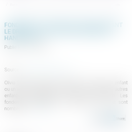
Fondements juridiques garantissant le droit à l'éducation des mineurs handicapés
FONDEMENTS JURIDIQUES GARANTISSANT
LE DROIT À L'ÉDUCATION DES MINEURS
HANDICAPÉS
Publié le :
16/10/2019
Droit de la famille, des personnes et de leur patrimoine
/
Filiation
Source :
juristespourlenfance.com
Olivia Sarton, Association Juristes pour l'enfance Un enfant
ou un adolescent porteur de handicap a, comme les autres
enfants et adolescents, un droit à l’éducation. Les
fondements juridiques qui lui garantissent ce droit sont
nombreux...
Lire la suite