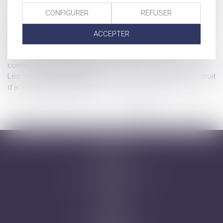
La CEDH rappelle la nécessité de concilier les intérêts en jeu
CONFIGURER
REFUSER
lors d'une demande de déchéance d'autorité parentale
Mention de la PMA sur les actes de naissance
ACCEPTER
Epargne des mineurs : quelle utilisation par les parents
Élaboration d'une charte de protection des mineurs contre le
contenu pornographique
Les enfants nés d'une PMA doivent-ils bénéficier d'un droit
d'accès à leurs origines?
<<
<
1
2
3
4
5
6
7
>
>>
Accueil
Cabinet
Avocats
Domaines d'intervention
Honoraires
Actus
Contact
Prise de RDV