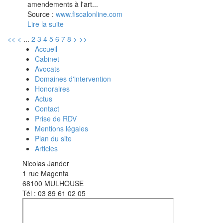
amendements à l'art...
Source :
www.fiscalonline.com
Lire la suite
<<
<
...
2
3
4
5
6
7
8
>
>>
Accueil
Cabinet
Avocats
Domaines d'intervention
Honoraires
Actus
Contact
Prise de RDV
Mentions légales
Plan du site
Articles
Nicolas Jander
1 rue Magenta
68100 MULHOUSE
Tél : 03 89 61 02 05