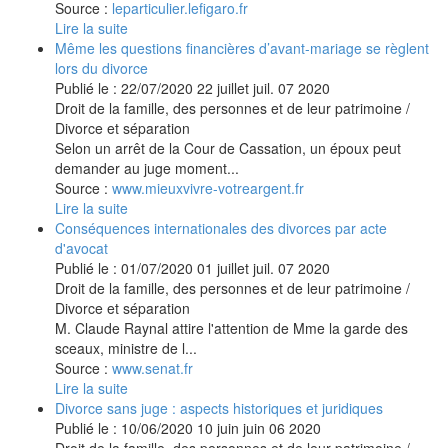
Source :
leparticulier.lefigaro.fr
Lire la suite
Même les questions financières d’avant-mariage se règlent
lors du divorce
Publié le :
22/07/2020
22
juillet
juil.
07
2020
Droit de la famille, des personnes et de leur patrimoine
/
Divorce et séparation
Selon un arrêt de la Cour de Cassation, un époux peut
demander au juge moment...
Source :
www.mieuxvivre-votreargent.fr
Lire la suite
Conséquences internationales des divorces par acte
d'avocat
Publié le :
01/07/2020
01
juillet
juil.
07
2020
Droit de la famille, des personnes et de leur patrimoine
/
Divorce et séparation
M. Claude Raynal attire l'attention de Mme la garde des
sceaux, ministre de l...
Source :
www.senat.fr
Lire la suite
Divorce sans juge : aspects historiques et juridiques
Publié le :
10/06/2020
10
juin
juin
06
2020
Droit de la famille, des personnes et de leur patrimoine
/