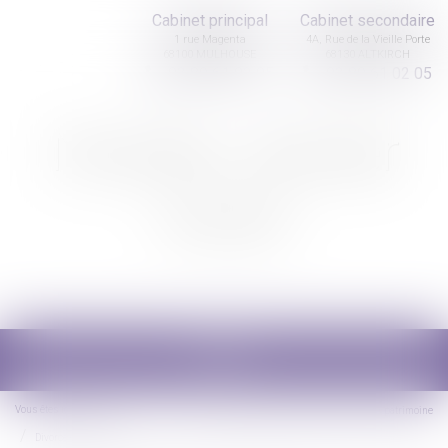
Cabinet principal
Cabinet secondaire
1 rue Magenta
4A, Rue de la Vieille Porte
68100 MULHOUSE
68130 ALTKIRCH
03 89 61 02 05
03 89 61 02 05
Nicolas Jander
avocat
Ouvrir
le
menu
Vous êtes ici :
Accueil
Droit de la famille, des personnes et de leur patrimoine
Divorce et séparation