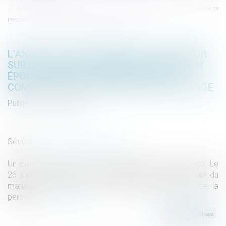
L’annulation du mariage pour erreur sur les qualités essentielles de son épouse se
prescrit en cinq ans à compter de la célébration du mariage
L’ANNULATION DU MARIAGE POUR ERREUR
SUR LES QUALITÉS ESSENTIELLES DE SON
ÉPOUSE SE PRESCRIT EN CINQ ANS À
COMPTER DE LA CÉLÉBRATION DU MARIAGE
Publié le :
15/06/2026
Droit de la famille, des personnes et de leur patrimoine
/
Divorce et séparation
Source :
www.lemag-juridique.com
Un couple s’est marié le 23 septembre 2017 au Togo. Le
26 juin 2023, l’époux a assigné son épouse en nullité du
mariage pour erreur sur les qualités essentielles de la
personne...
Lire la suite