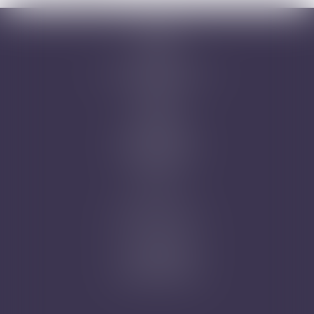
Accueil
Cabinet
Avocats
Domaines d'intervention
Honoraires
Actus
Contact
Prise de RDV
Mentions légales
Plan du site
Articles
Nicolas Jander
1 rue Magenta
68100 MULHOUSE
Tél : 03 89 61 02 05