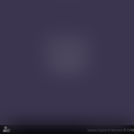
Cabinet secondaire
4A, Rue de la Vieille Porte
68130 ALTKIRCH
Tél : 03 89 61 02 05
Septeo Digital & Services © 2018