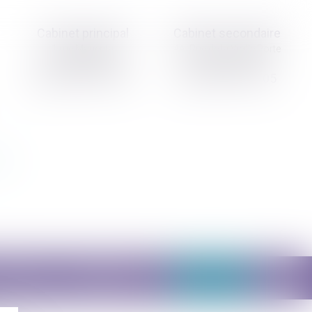
Cabinet principal
Cabinet secondaire
1 rue Magenta
4A, Rue de la Vieille Porte
68100 MULHOUSE
68130 ALTKIRCH
03 89 61 02 05
03 89 61 02 05
Actus
Contact
Prise de RDV