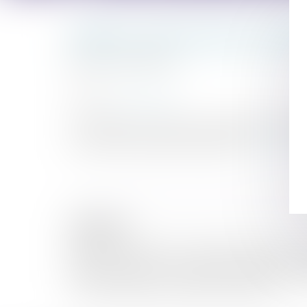
Vous êtes ici :
Accueil
Droit de la famille, des personnes et de leur patrim
MARIAGE : QUELLES SONT LES CONTR
Publié le :
06/06/2018
Droit de la famille, des personnes et de leur patrim
Source :
www.capital.fr
Le mariage est un régime où engagement moral et 
et influe sur la gestion du patrimoine...
Lire la suite
Historique
Mariage homosexuel: le conjoint d'un Européen a le 
Mariage : quelles sont les contraintes légales ? - Cap
PLPRJ 2018-2022 : les modifications relatives aux r
Contrat de mariage et régimes matrimoniaux