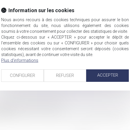
oine
Couples et régime matrimoniaux
Mariage : quelles sont les contraintes légales ? - Capit
Information sur les cookies
AINTES LÉGALES ? - CAPITAL.FR
Nous avons recours à des cookies techniques pour assurer le bon
fonctionnement du site, nous utilisons également des cookies
soumis à votre consentement pour collecter des statistiques de visite.
oine
/
Couples et régime matrimoniaux
Cliquez ci-dessous sur « ACCEPTER » pour accepter le dépôt de
l'ensemble des cookies ou sur « CONFIGURER » pour choisir quels
cookies nécessitant votre consentement seront déposés (cookies
solidarité financière sont requis. Une union qui entraîne des 
statistiques), avant de continuer votre visite du site.
Plus d'informations
ACCEPTER
CONFIGURER
REFUSER
droit de séjour partout dans l'UE
ital.fr
égimes matrimoniaux - Mariage - Divorce - Couple | Dalloz Actualité