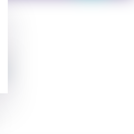
al.fr
devoirs