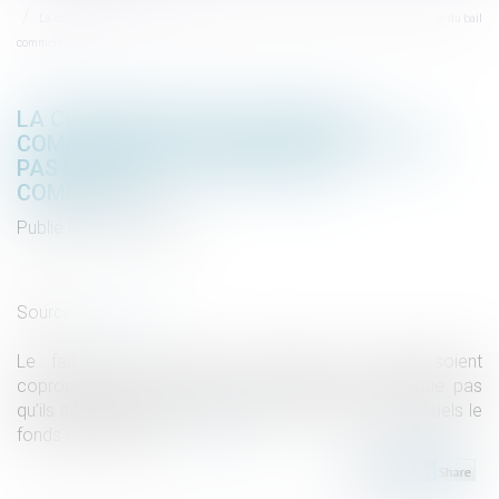
La copropriété d'un fonds de commerce par les époux n'entraîne pas la cotitularité du bail
commercial
LA COPROPRIÉTÉ D'UN FONDS DE
COMMERCE PAR LES ÉPOUX N'ENTRAÎNE
PAS LA COTITULARITÉ DU BAIL
COMMERCIAL
Publié le :
03/11/2020
Droit de la famille, des personnes et de leur patrimoine
/
Couples et régime matrimoniaux
Source :
www.efl.fr
Le fait que des époux communs en biens soient
copropriétaires d’un fonds de commerce n'implique pas
qu’ils soient cotitulaires du bail des locaux dans lesquels le
fonds est exploité...
Lire la suite