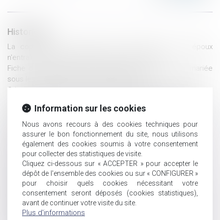
Historique
La copropriété d'un fonds de commerce par les époux
n'entraîne pas la cotitularité du bail commercial
Fiche de renseignement de patrimoine de la caution mariée
sous le régime de la communauté erronée
Crise sanitaire actuelle et demande de PACS ou mariage
Dépôt d'une proposition de loi pour l'extension du droit à la
Information sur les cookies
pension de réversion aux couples liés par un Pacs
Nullité d'une donation à une association faite par un époux
Nous avons recours à des cookies techniques pour
sans l’accord du second
assurer le bon fonctionnement du site, nous utilisons
Rappel : Il n'y a pas de mariage sans consentement
également des cookies soumis à votre consentement
pour collecter des statistiques de visite.
L'immeuble édifié sur une parcelle commune jouxtant un
Cliquez ci-dessous sur « ACCEPTER » pour accepter le
terrain propre est-il un bien propre?
dépôt de l'ensemble des cookies ou sur « CONFIGURER »
Caducité de l’opposition à mariage
pour choisir quels cookies nécessitant votre
Mariage du majeur sous tutelle : la Cour rappelle
consentement seront déposés (cookies statistiques),
l'appréciation souveraine du juge
avant de continuer votre visite du site.
Présentation des règlements européens sur les relations
Plus d'informations
patrimoniales