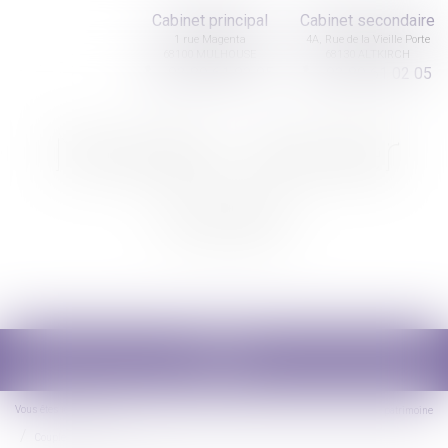
Cabinet principal
Cabinet secondaire
1 rue Magenta
4A, Rue de la Vieille Porte
68100 MULHOUSE
68130 ALTKIRCH
03 89 61 02 05
03 89 61 02 05
Nicolas Jander
avocat
Ouvrir
le
menu
Vous êtes ici :
Accueil
Droit de la famille, des personnes et de leur patrimoine
Couples et régime matrimoniaux