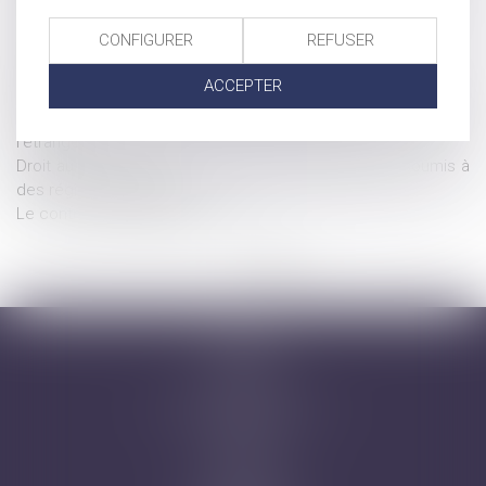
Il sera désormais plus facile de changer de régime
CONFIGURER
REFUSER
matrimonial
Quid du régime de la participation aux acquêts
ACCEPTER
Nouvelles règles de détermination du régime matrimonial des
personnes mariées de nationalités différentes ou résidant à
l'étranger
Droit au séjour dans l’UE : conjoints et pacsés sont soumis à
des régimes différents
Le contrat de mariage en bref
<<
<
1
2
3
4
5
>
>>
Accueil
Cabinet
Avocats
Domaines d'intervention
Honoraires
Actus
Contact