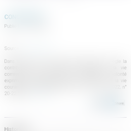
CONCUBINAGE
Publié le :
12/04/2022
Droit de la famille, des personnes et de leur patrimoine
/
Couples et régime matrimoniaux
Source :
www.aurep.com
Dans la mesure où aucune disposition légale ne règle la
contribution des concubins aux charges de la vie
commune, chacun d'eux doit, en l'absence de volonté
exprimée à cet égard, supporter les dépenses de la vie
courante qu'il a engagées (Cass. 1ère civ., 9 févr. 2022, n°
20-22.533)
Lire la suite
Historique