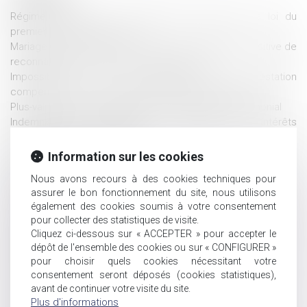
Régime matrimonial : présomption simple pour la loi du
premier domicile conjugal
Mariage de personnes de même sexe : obligation positive de
reconnaissance et de protection juridiques
Impossible de lier le paiement de la prestation
compensatoire à la liquidation du régime matrimonial
Plus-value de report et modification du régime matrimonial
Indemnisation d’occupation et liquidation des intérêts
patrimoniaux des concubins
Compétence en matière matrimoniale : notion de résidence
Information sur les cookies
habituelle
Nous avons recours à des cookies techniques pour
Epoux communs en bien et vente d’un bien immobilier :
assurer le bon fonctionnement du site, nous utilisons
l'exonération de la résidence principale s'apprécie pour
également des cookies soumis à votre consentement
chacun des époux
pour collecter des statistiques de visite.
Autonomie du régime matrimonial et de la prestation
Cliquez ci-dessous sur « ACCEPTER » pour accepter le
compensatoire
dépôt de l'ensemble des cookies ou sur « CONFIGURER »
Revendication de la qualité d’associé par un époux commun
pour choisir quels cookies nécessitant votre
en biens
consentement seront déposés (cookies statistiques),
Financer ou améliorer de ses deniers un logement indivis
avant de continuer votre visite du site.
Plus d'informations
n’est pas contribuer aux charges du mariage