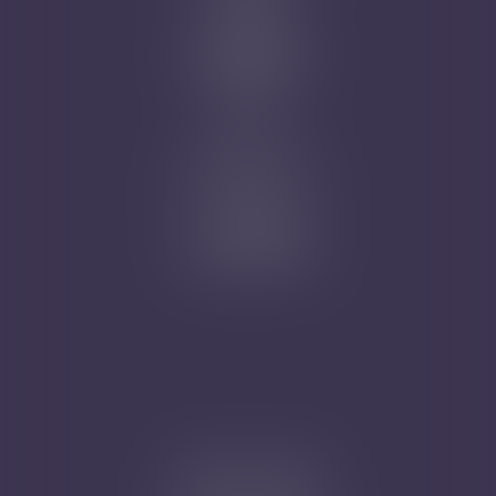
Contact
Prise de RDV
Mentions légales
Plan du site
Articles
Nicolas Jander
1 rue Magenta
68100 MULHOUSE
Tél : 03 89 61 02 05
Cabinet secondaire