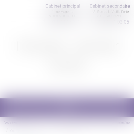
Cabinet principal
Cabinet secondaire
1 rue Magenta
4A, Rue de la Vieille Porte
68100 MULHOUSE
68130 ALTKIRCH
03 89 61 02 05
03 89 61 02 05
Nicolas Jander
avocat
Ouvrir
le
menu
Vous êtes ici :
Accueil
Droit de la famille, des personnes et de leur patrimoine
Couples et régime matrimoniaux
Concubinage