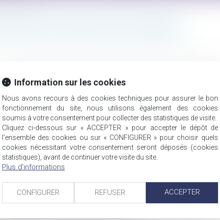
majorité de femmes
ICTIMES DONT UNE MAJORITÉ DE FEMMES
oine
/
Violences familiales
Information sur les cookies
nales ont enregistré 450 100 victimes de violences physiques 
Nous avons recours à des cookies techniques pour assurer le bon
oit une augmentation de 1% par rapport à 2023. Quant au no
fonctionnement du site, nous utilisons également des cookies
e 7% en 2024 par rapport à 2023, avec 122 600 victimes...
Lire la
soumis à votre consentement pour collecter des statistiques de visite.
Cliquez ci-dessous sur « ACCEPTER » pour accepter le dépôt de
l'ensemble des cookies ou sur « CONFIGURER » pour choisir quels
cookies nécessitant votre consentement seront déposés (cookies
statistiques), avant de continuer votre visite du site.
Plus d'informations
ACCEPTER
CONFIGURER
REFUSER
 Défenseur des droits pointe des insuffisances dans l’accueil, la 
elle rectifier une dette déclarée au passif ?