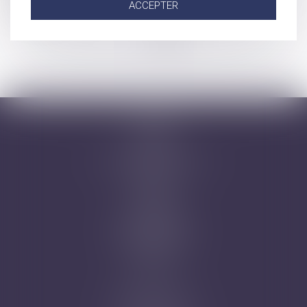
ACCEPTER
patrimoniales
...
...
<<
<
38
39
40
41
42
43
44
>
>>
Accueil
Cabinet
Avocats
Domaines d'intervention
Honoraires
Actus
Contact
Prise de RDV
Mentions légales
Plan du site
Articles
Nicolas Jander