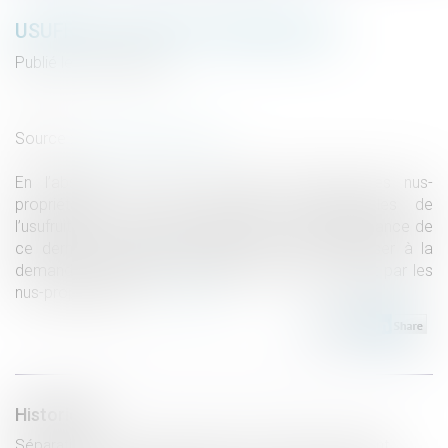
USUFRUIT ET DROIT D'INVENTAIRE
Publié le :
29/05/2019
Droit de la famille, des personnes et de leur patrimoine
/
Patrimoine et succession
Source :
www.dalloz-actualite.fr
En l’absence de mise en péril des droits des nus-
propriétaires par des initiatives déraisonnables de
l’usufruitier, on ne saurait limiter les droits de jouissance de
ce dernier. Toutefois, l’usufruitier ne peut s’opposer à la
demande d’inventaire des biens soumis à l’usufruit par les
nus-propriétaires...
Lire la suite
Historique
Séparation du couple homosexuel et intérêt de l'enfant