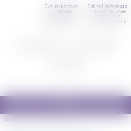
Cabinet principal
Cabinet secondaire
1 rue Magenta
4A, Rue de la Vieille Porte
68100 MULHOUSE
68130 ALTKIRCH
03 89 61 02 05
03 89 61 02 05
Nicolas Jander
avocat
Ouvrir
le
menu
Vous êtes ici :
Accueil
Usufruit et droit d'inventaire