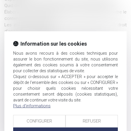
Quid de la réserve héréditaire pour un Français expatrié
Élaboration d'une charte de protection des mineurs contre le
contenu pornographique
Les enfants nés d'une PMA doivent-ils bénéficier d'un droit
d'accès à leurs origines?
Solidarité entre héritiers pour le paiement de l'impôt
Information sur les cookies
Prestation compensatoire de l’époux travaillant
bénévolement
Nous avons recours à des cookies techniques pour
Transfert de propriété et cimetière familial privé
assurer le bon fonctionnement du site, nous utilisons
Divorce par consentement mutuel sans juge : point plus de 2
également des cookies soumis à votre consentement
ans après sa mise en place
pour collecter des statistiques de visite.
Investir dans une SCI : analyse en cinq points
Cliquez ci-dessous sur « ACCEPTER » pour accepter le
Jouissance du logement familial du couple non marié et
dépôt de l'ensemble des cookies ou sur « CONFIGURER »
pour choisir quels cookies nécessitant votre
attribution provisoire par le juge
consentement seront déposés (cookies statistiques),
La scolarisation reste un droit même après seize ans
avant de continuer votre visite du site.
Quelles donations effectuer avant la fin de l'année?
Plus d'informations
Réparation du préjudice moral subit par les enfants dont les
parents se sont soustraits à leurs obligations légales
CONFIGURER
REFUSER
Usufruit et droit d'inventaire
Présentation des règlements européens sur les relations