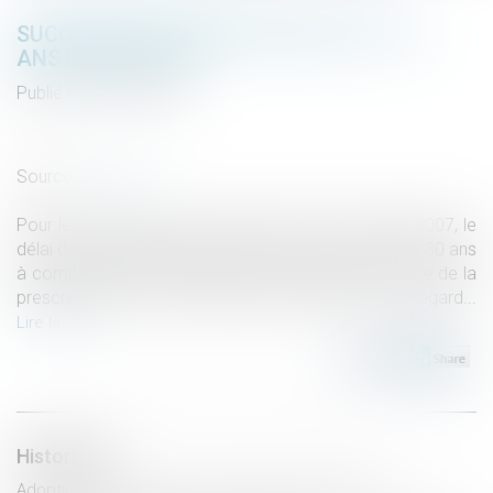
SUCCESSION OUVERTE AVANT 2007 : 30
ANS POUR OPTER
Publié le :
09/04/2020
Droit de la famille, des personnes et de leur patrimoine
/
Patrimoine et succession
Source :
www.efl.fr
Pour les successions ouvertes avant le 1er janvier 2007, le
délai de prescription de l’option successorale est de 30 ans
à compter de l’ouverture de la succession, la réforme de la
prescription civile de 2008 étant sans effet à cet égard...
Lire la suite
Historique
Adoption internationale : questions de procédure