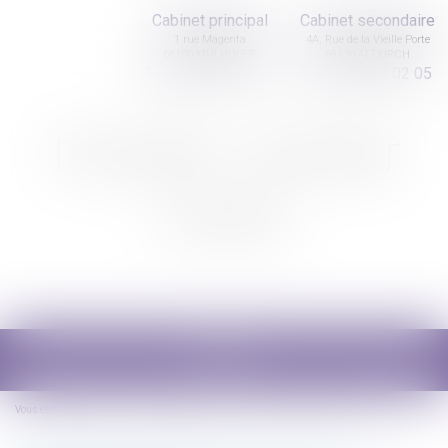
Cabinet principal
Cabinet secondaire
1 rue Magenta
4A, Rue de la Vieille Porte
68100 MULHOUSE
68130 ALTKIRCH
03 89 61 02 05
03 89 61 02 05
Nicolas Jander
avocat
Ouvrir
le
menu
Vous êtes ici :
Accueil
Succession ouverte avant 2007 : 30 ans pour opter