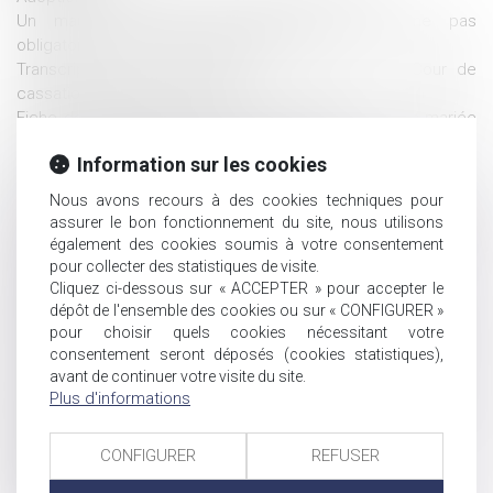
Un mauvais conseil d'un gestionnaire n'entraîne pas
obligatoirement une indemnisation
Transcription d’un acte d’état civil étranger : la Cour de
cassation poursuit le chemin
Fiche de renseignement de patrimoine de la caution mariée
sous le régime de la communauté erronée
Information sur les cookies
Réforme des successions : zoom sur 5 propositions
Des députés veulent exonérer de droits de succession les
Nous avons recours à des cookies techniques pour
proches de soignants victimes du coronavirus
assurer le bon fonctionnement du site, nous utilisons
Vademecum de l’adoption d’un enfant étranger par un couple
également des cookies soumis à votre consentement
français
pour collecter des statistiques de visite.
Le démembrement de propriété pour baisser ses impôts
Cliquez ci-dessous sur « ACCEPTER » pour accepter le
Influence du Covid-19 sur la procédure de divorce
dépôt de l'ensemble des cookies ou sur « CONFIGURER »
pour choisir quels cookies nécessitant votre
Action en partage d’un créancier : compétence du JAF du
consentement seront déposés (cookies statistiques),
lieu de situation de l’immeuble
avant de continuer votre visite du site.
Covid-19 : précisions procédurales en matière familiale
Plus d'informations
Dépôt d'une proposition de loi pour la suppression de la
fiscalité de la succession et de la donation
CONFIGURER
REFUSER
Loi applicable à la filiation : admission du renvoi
Succession ouverte avant 2007 : 30 ans pour opter