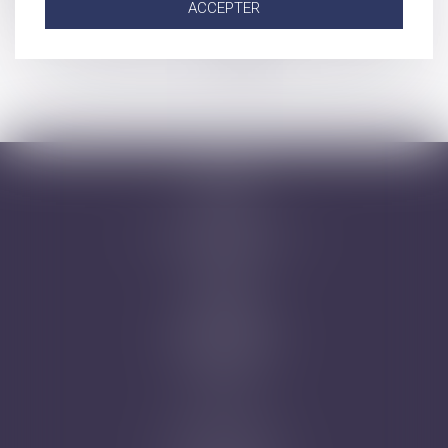
ACCEPTER
Crise sanitaire actuelle et demande de PACS ou mariage
...
...
<<
<
33
34
35
36
37
38
39
>
>>
Accueil
Cabinet
Avocats
Domaines d'intervention
Honoraires
Actus
Contact
Prise de RDV
Mentions légales
Plan du site
Articles
Nicolas Jander