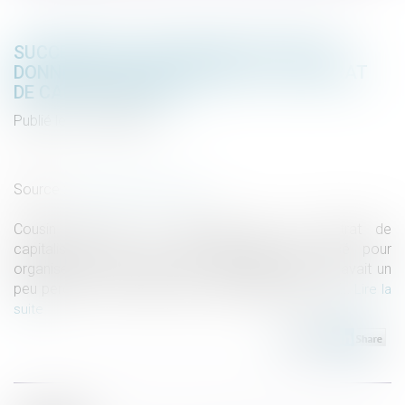
SUCCESSION : UNE MODIFICATION QUI
DONNE UN NOUVEL INTÉRÊT AU CONTRAT
DE CAPITALISATION
Publié le :
01/04/2020
Droit de la famille, des personnes et de leur patrimoine
/
Patrimoine et succession
Source :
www.boursorama.com
Cousin méconnu de l'assurance vie, le contrat de
capitalisation est un outil habituellement utilisé pour
organiser la transmission des gros patrimoines. Il avait un
peu perdu de son intérêt avec la disparition de l'ISF...
Lire la
suite