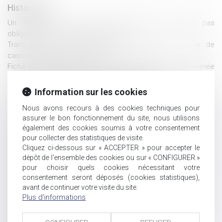
Historique
Un mauvais conseil d'un gestionnaire n'entraîne pas
obligatoirement une indemnisation
Transcription d’un acte d’état civil étranger : la Cour de
cassation poursuit le chemin
Fiche de renseignement de patrimoine de la caution mariée
sous le régime de la communauté erronée
Réforme des successions : zoom sur 5 propositions
Information sur les cookies
Des députés veulent exonérer de droits de succession les
Nous avons recours à des cookies techniques pour
proches de soignants victimes du coronavirus
assurer le bon fonctionnement du site, nous utilisons
Vademecum de l’adoption d’un enfant étranger par un couple
également des cookies soumis à votre consentement
français
pour collecter des statistiques de visite.
Le démembrement de propriété pour baisser ses impôts
Cliquez ci-dessous sur « ACCEPTER » pour accepter le
Influence du Covid-19 sur la procédure de divorce
dépôt de l'ensemble des cookies ou sur « CONFIGURER »
Action en partage d’un créancier : compétence du JAF du
pour choisir quels cookies nécessitant votre
lieu de situation de l’immeuble
consentement seront déposés (cookies statistiques),
Covid-19 : précisions procédurales en matière familiale
avant de continuer votre visite du site.
Plus d'informations
Dépôt d'une proposition de loi pour la suppression de la
fiscalité de la succession et de la donation
Loi applicable à la filiation : admission du renvoi