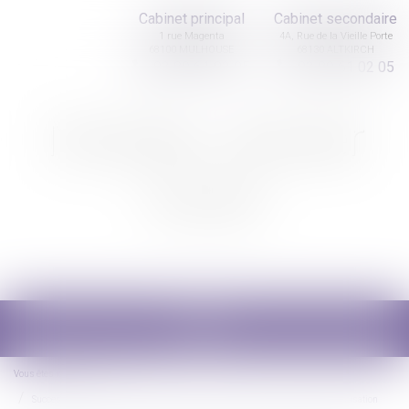
Cabinet principal
Cabinet secondaire
1 rue Magenta
4A, Rue de la Vieille Porte
68100 MULHOUSE
68130 ALTKIRCH
03 89 61 02 05
03 89 61 02 05
Nicolas Jander
avocat
Ouvrir
le
menu
Vous êtes ici :
Accueil
Succession : une modification qui donne un nouvel intérêt au contrat de capitalisation