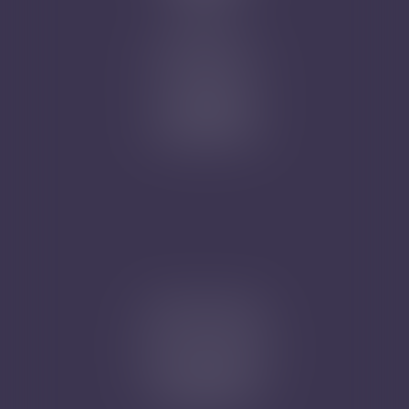
Articles
Nicolas Jander
1 rue Magenta
68100 MULHOUSE
Tél : 03 89 61 02 05
Cabinet secondaire
4A, Rue de la Vieille Porte
68130 ALTKIRCH
Tél : 03 89 61 02 05