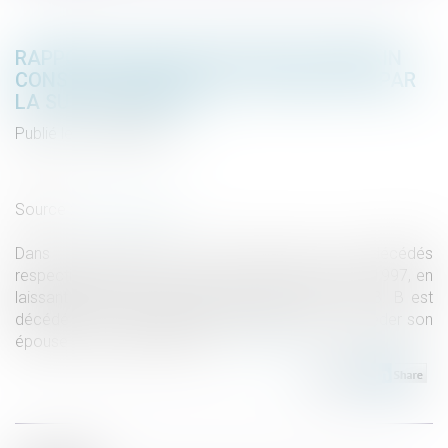
RAPPORT D’UNE DONATION D’UN TERRAIN
CONSTRUCTIBLE QUE LE DONATAIRE A PAR
LA SUITE VIABILISÉ
Publié le :
05/05/2022
Droit de la famille, des personnes et de leur patrimoine
/
Patrimoine et succession
Source :
www.aurep.com
Dans cette affaire, deux époux sont décédés
respectivement les 11 avril 1976 et 30 novembre 1997, en
laissant pour leur succéder leurs deux fils, A et B. B est
décédé le 13 mars 2009, en laissant pour lui succéder son
épouse et ses deux enfants...
Lire la suite