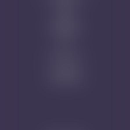
Honoraires
Actus
Contact
Prise de RDV
Mentions légales
Plan du site
Articles
Nicolas Jander
1 rue Magenta
68100 MULHOUSE
Tél : 03 89 61 02 05