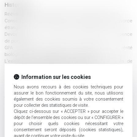
Historique
Réévaluation de la valeur d'un bien reçu par succession
Conséquences de l’absence de transcription d’un divorce
étranger
Devoir de secours et prestation compensatoire : l’absence
de porosité
GPA : l’intérêt de l’enfant ne réside pas dans la vérité
biologique et la connaissance de ses origines
L’existence de l’incapacité de recevoir des employés de
maison s’apprécie à la date du testament
Mise à disposition gratuite d’un bien démembré : calcul de
Information sur les cookies
l’indemnité de rapport
Nous avons recours à des cookies techniques pour
La jouissance gratuite du logement familial accordé par le
assurer le bon fonctionnement du site, nous utilisons
juge à l’épouse au titre du devoir de secours ne doit pas être
également des cookies soumis à votre consentement
pris en considération dans l’évaluation de la prestation
pour collecter des statistiques de visite.
compensatoire
Cliquez ci-dessous sur « ACCEPTER » pour accepter le
À Nanterre, on expérimente la désignation d’office d’avocat
dépôt de l'ensemble des cookies ou sur « CONFIGURER »
pour chaque mineur suivi en assistance éducative
pour choisir quels cookies nécessitant votre
Rapport d’une donation d’un terrain constructible que le
consentement seront déposés (cookies statistiques),
donataire a par la suite viabilisé
avant de continuer votre visite du site.