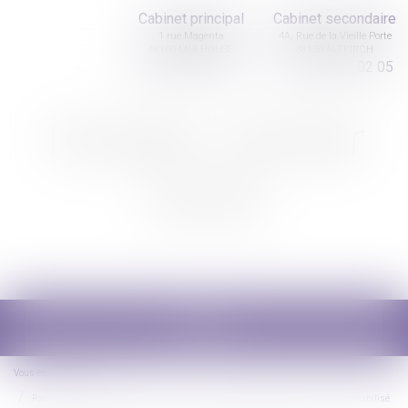
Cabinet principal
Cabinet secondaire
1 rue Magenta
4A, Rue de la Vieille Porte
68100 MULHOUSE
68130 ALTKIRCH
03 89 61 02 05
03 89 61 02 05
Nicolas Jander
avocat
Ouvrir
le
menu
Vous êtes ici :
Accueil
Rapport d’une donation d’un terrain constructible que le donataire a par la suite viabilisé