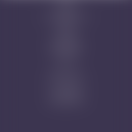
Cabinet
Avocats
Domaines d'intervention
Honoraires
Actus
Contact
Prise de RDV
Mentions légales
Plan du site
Articles
Nicolas Jander
1 rue Magenta
68100 MULHOUSE
Tél : 03 89 61 02 05