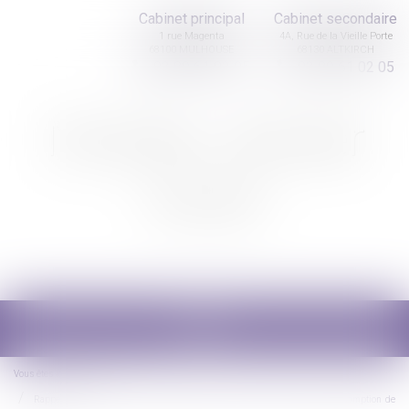
Cabinet principal
Cabinet secondaire
1 rue Magenta
4A, Rue de la Vieille Porte
68100 MULHOUSE
68130 ALTKIRCH
03 89 61 02 05
03 89 61 02 05
Nicolas Jander
avocat
Ouvrir
le
menu
Vous êtes ici :
Accueil
Rappel des fondamentaux du régime légal : contribution à la dette et présomption de