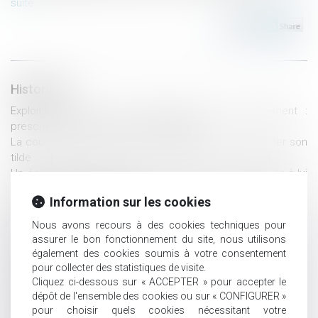
suite
Historique
Exploitation gérée par chaque parent successivement :
prescription de l’action en salaire différé
La cour d'appel de Rennes a tranché, Fañch peut garder son
tilde
Un écart de valeur entre les lots attribués ne justifie pas à lui
seul l’annulation du partage
Information sur les cookies
Droit au séjour dans l’UE : conjoints et pacsés sont soumis à
des régimes différents
Nous avons recours à des cookies techniques pour
Rappel des fondamentaux du régime légal : contribution à la
assurer le bon fonctionnement du site, nous utilisons
dette et présomption de communauté
également des cookies soumis à votre consentement
La difficulté de prouver le concubinage au jour du décès de
pour collecter des statistiques de visite.
Cliquez ci-dessous sur « ACCEPTER » pour accepter le
l’assuré
dépôt de l'ensemble des cookies ou sur « CONFIGURER »
Droits de succession : que devrez-vous payer sur votre part ?
pour choisir quels cookies nécessitant votre
Enfant mineur en garde alternée et quotient familial