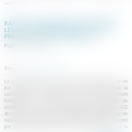
communauté
RAPPEL DES FONDAMENTAUX DU RÉGIME
LÉGAL : CONTRIBUTION À LA DETTE ET
PRÉSOMPTION DE COMMUNAUTÉ
Publié le :
14/11/2018
Droit de la famille, des personnes et de leur patrimoine
/
Patrimoine et succession
Source :
www.dalloz-actualite.fr
La cour d’appel a privé de base légale sa décision de ne
pas admettre certaines dettes au passif définitif de la
communauté en utilisant des critères gouvernant
l’obligation à la dette pour régler une question de
contribution à la dette. Elle a également violé l’article 1402
du code civil en retenant qu’il appartenait au demandeur de
rapporter la preuve de ce que les meubles appréhendés
par la défenderesse étaient des biens communs...
Lire la