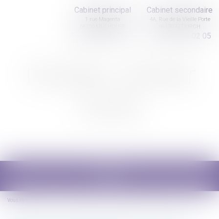
Cabinet principal
Cabinet secondaire
1 rue Magenta
4A, Rue de la Vieille Porte
68100 MULHOUSE
68130 ALTKIRCH
03 89 61 02 05
03 89 61 02 05
Nicolas Jander
avocat
Ouvrir
le
menu
Vous êtes ici :
Accueil
Quelles solutions pour alléger les droits de succession?