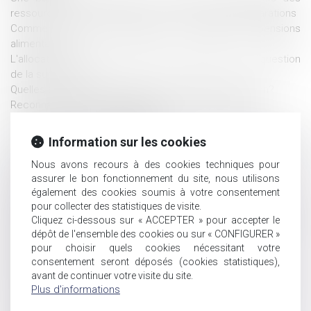
ressources de l’emprunteur, et non ses simples déclarations
Comment limiter les impayés en matière de pensions
alimentaires?
L'allocation de solidarité aux personnes âgées et la question
de la succession
Quelles solutions pour alléger les droits de succession?
Reconnaissance parentale dans un couple non marié
Succession et enfants adultérins
Le juge des affaires familiales ne sera désormais plus
Information sur les cookies
compétent pour réviser et fixer le montant des pensions
Nous avons recours à des cookies techniques pour
alimentaires.
assurer le bon fonctionnement du site, nous utilisons
QUE FAIRE CONTRE LES AVIS CLIENTS MALVEILLANTS
également des cookies soumis à votre consentement
GOOGLE OU FACEBOOK ?
pour collecter des statistiques de visite.
Nouvelles règles de détermination du régime matrimonial des
Cliquez ci-dessous sur « ACCEPTER » pour accepter le
personnes mariées de nationalités différentes ou résidant à
dépôt de l'ensemble des cookies ou sur « CONFIGURER »
l'étranger
pour choisir quels cookies nécessitant votre
Séparation : prendre en compte l'avis du mineur pour le choix
consentement seront déposés (cookies statistiques),
de la résidence
avant de continuer votre visite du site.
Taxation des successions : les français y voient une double
Plus d'informations
imposition