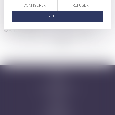
Loi finances 2019 : clarification autour des donations avec
CONFIGURER
REFUSER
réserve d'usufruit
Qu'en est-il du divorce sans juge en 2019?
ACCEPTER
Convention de divorce et précisions quant aux informations
relatives aux enfants
Vers un assouplissement de la réserve héréditaire
...
...
<<
<
40
41
42
43
44
45
46
>
>>
Accueil
Cabinet
Avocats
Domaines d'intervention
Honoraires
Actus
Contact
Prise de RDV