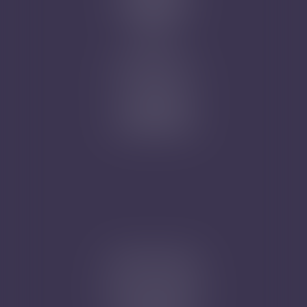
Mentions légales
Plan du site
Articles
Nicolas Jander
1 rue Magenta
68100 MULHOUSE
Tél : 03 89 61 02 05
Cabinet secondaire
4A, Rue de la Vieille Porte