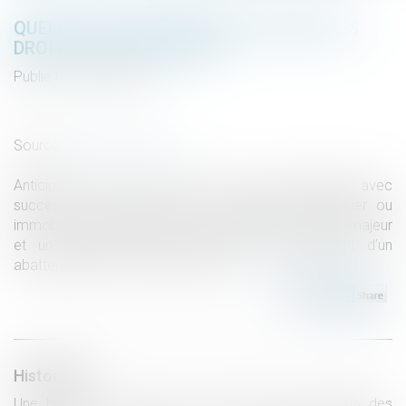
QUELLES SOLUTIONS POUR ALLÉGER LES
DROITS DE SUCCESSION?
Publié le :
06/03/2019
Droit de la famille, des personnes et de leur patrimoine
/
Patrimoine et succession
Source :
www.challenges.fr
Anticipation. C’est le maître mot pour organiser avec
succès la transmission de son patrimoine financier ou
immobilier. "Les donations en liquide entre un adulte majeur
et un donateur de moins de 80 ans profitent d’un
abattement d’un montant maximum...
Lire la suite
Historique
Une banque doit produire le double des justificatifs des