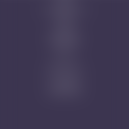
Avocats
Domaines d'intervention
Honoraires
Actus
Contact
Prise de RDV
Mentions légales
Plan du site
Articles
Nicolas Jander
1 rue Magenta
68100 MULHOUSE
Tél : 03 89 61 02 05