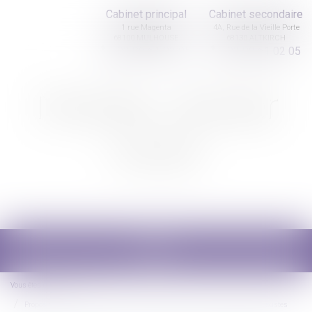
Cabinet principal
Cabinet secondaire
1 rue Magenta
4A, Rue de la Vieille Porte
68100 MULHOUSE
68130 ALTKIRCH
03 89 61 02 05
03 89 61 02 05
Nicolas Jander
avocat
Ouvrir
le
menu
Vous êtes ici :
Accueil
Proposition de loi visant à renforcer la lutte contre les violences sexuelles et sexistes