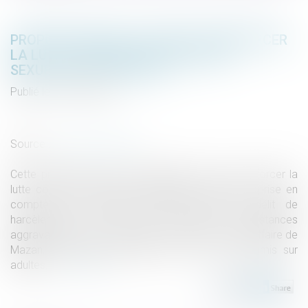
PROPOSITION DE LOI VISANT À RENFORCER
LA LUTTE CONTRE LES VIOLENCES
SEXUELLES ET SEXISTES
Publié le :
18/04/2025
Droit de la famille, des personnes et de leur patrimoine
/
Violences familiales
Source :
www.vie-publique.fr
Cette proposition de loi transpartisane vise à renforcer la
lutte contre les violences sexistes et sexuelles : prise en
compte des attitudes coercitives dans le délit de
harcèlement sur conjoint, nouvelles circonstances
aggravantes pour les viols en série comme dans l'affaire de
Mazan, prescription glissante pour les viols commis sur
adultes...
Lire la suite