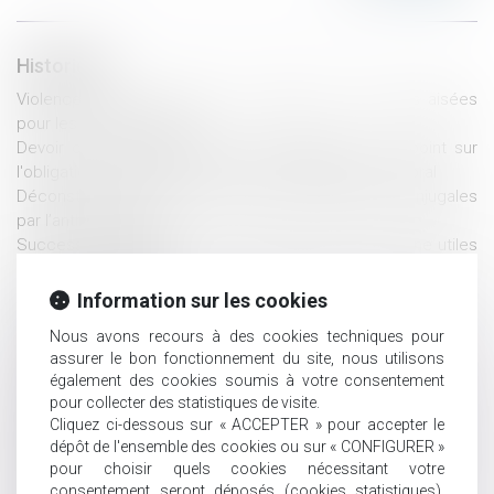
Historique
Violences sur les enfants : les alertes ne sont pas aisées
pour les professionnels
Devoir de conseil du notaire et assurance-vie : le point sur
l'obligation d'information en cas de partage successoral
Déconstruire les idées reçues sur les violences conjugales
par l’anthropologie
Successions vacantes : de nouveaux services en ligne utiles
pour les collectivités
Mariage sous communauté : confiscation possible d’un bien
Information sur les cookies
commun en valeur
Nous avons recours à des cookies techniques pour
Proposition de loi visant à renforcer la lutte contre les
assurer le bon fonctionnement du site, nous utilisons
violences sexuelles et sexistes
également des cookies soumis à votre consentement
Succession et biens sans maître : se manifester dans les 30
pour collecter des statistiques de visite.
ans suffit à bloquer l’appropriation publique
Cliquez ci-dessous sur « ACCEPTER » pour accepter le
Filiation naturelle et preuve de la possession d’état : quand
dépôt de l'ensemble des cookies ou sur « CONFIGURER »
commence la prescription ?
pour choisir quels cookies nécessitant votre
Violences conjugales : le « contrôle coercitif » bientôt dans le
consentement seront déposés (cookies statistiques),