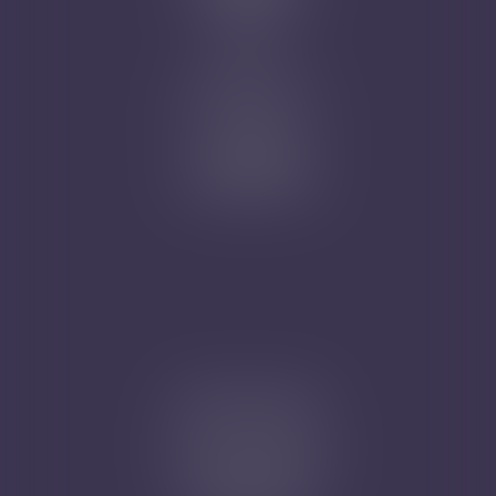
Plan du site
Articles
Nicolas Jander
1 rue Magenta
68100 MULHOUSE
Tél : 03 89 61 02 05
Cabinet secondaire
4A, Rue de la Vieille Porte
68130 ALTKIRCH