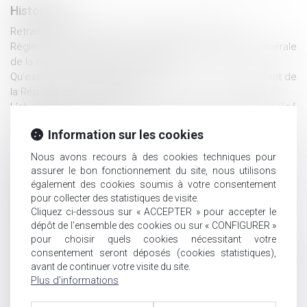
Historique
Retrait de l'autorité parentale : demande et effets
Règlement Successions : confirmation de l’acception libérale
de la notion de pacte successoral
Qu’est-ce que le mariage posthume, que seul le président de
la République peut autoriser ?
L’abattement handicapé ne profite qu’à l’héritier pénalisé
dans sa carrière
Information sur les cookies
Solidarité fiscale entre époux : la majorité veut mettre fin “à
des situations de grande détresse”
Nous avons recours à des cookies techniques pour
Précisions sur la possibilité pour un parent de louer à son
assurer le bon fonctionnement du site, nous utilisons
enfant à un prix réduit
également des cookies soumis à votre consentement
Mariage, pacs, union libre: les différences en cas de décès
pour collecter des statistiques de visite.
Cliquez ci-dessous sur « ACCEPTER » pour accepter le
Le divorce met-il fin à la pension de réversion?
dépôt de l'ensemble des cookies ou sur « CONFIGURER »
Succession : les droits des enfants renforcés
pour choisir quels cookies nécessitant votre
La loi bioéthique encadre la situation des enfants intersexes
consentement seront déposés (cookies statistiques),
Une sculpture scellée sur une tombe est un monument
avant de continuer votre visite du site.
funéraire indivisible
Plus d'informations
L’enfant né par GPA à l’étranger peut être adopté par le
conjoint du père : nouvelle illustration