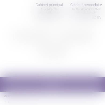
Cabinet principal
Cabinet secondaire
1 rue Magenta
4A, Rue de la Vieille Porte
68100 MULHOUSE
68130 ALTKIRCH
03 89 61 02 05
03 89 61 02 05
Nicolas Jander
avocat
Ouvrir
le
menu
Vous êtes ici :
Accueil
Précisions sur la possibilité pour un parent de louer à son enfant à un prix réduit