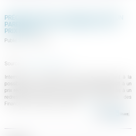
PRÉCISIONS SUR LA POSSIBILITÉ POUR UN
PARENT DE LOUER À SON ENFANT À UN
PRIX RÉDUIT
Publié le :
07/10/2021
Droit de la famille, des personnes et de leur patrimoine
/
Patrimoine et succession
Source :
www.labase-lextenso.fr
Interrogé sur les intentions du gouvernement quant à la
possibilité pour les parents de louer un appartement à un
prix réduit à un enfant, sans pour autant être assujettis à un
redressement fiscal, le ministre de l’Économie, des
Finances et de la Relance rappelle...
Lire la suite