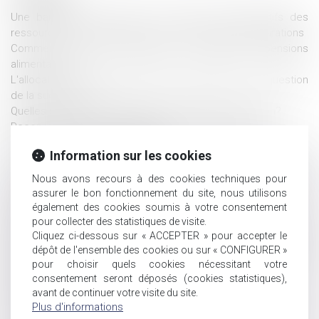
Une banque doit produire le double des justificatifs des
ressources de l’emprunteur, et non ses simples déclarations
Comment limiter les impayés en matière de pensions
alimentaires?
L'allocation de solidarité aux personnes âgées et la question
de la succession
Quelles solutions pour alléger les droits de succession?
Reconnaissance parentale dans un couple non marié
Succession et enfants adultérins
Information sur les cookies
Le juge des affaires familiales ne sera désormais plus
compétent pour réviser et fixer le montant des pensions
Nous avons recours à des cookies techniques pour
alimentaires.
assurer le bon fonctionnement du site, nous utilisons
QUE FAIRE CONTRE LES AVIS CLIENTS MALVEILLANTS
également des cookies soumis à votre consentement
GOOGLE OU FACEBOOK ?
pour collecter des statistiques de visite.
Cliquez ci-dessous sur « ACCEPTER » pour accepter le
Nouvelles règles de détermination du régime matrimonial des
dépôt de l'ensemble des cookies ou sur « CONFIGURER »
personnes mariées de nationalités différentes ou résidant à
pour choisir quels cookies nécessitant votre
l'étranger
consentement seront déposés (cookies statistiques),
Séparation : prendre en compte l'avis du mineur pour le choix
avant de continuer votre visite du site.
de la résidence
Plus d'informations
Taxation des successions : les français y voient une double