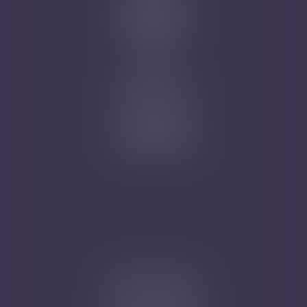
Prise de RDV
Mentions légales
Plan du site
Articles
Nicolas Jander
1 rue Magenta
68100 MULHOUSE
Tél : 03 89 61 02 05
Cabinet secondaire