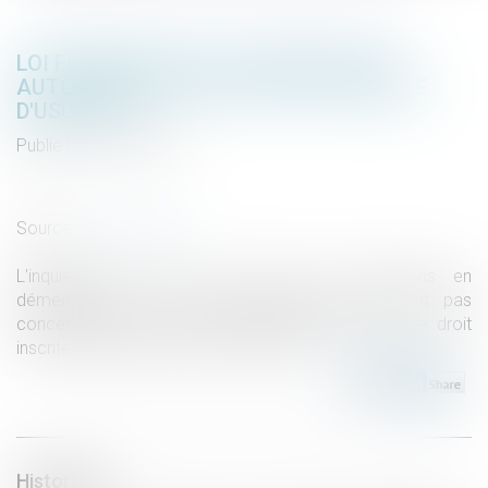
LOI FINANCES 2019 : CLARIFICATION
AUTOUR DES DONATIONS AVEC RÉSERVE
D'USUFRUIT
Publié le :
07/02/2019
Droit de la famille, des personnes et de leur patrimoine
/
Patrimoine et succession
Source :
www.lefigaro.fr
L'inquiétude n'a plus lieu d'être. Les donations en
démembrement avec réserve d'usufruit ne sont pas
concernées par la nouvelle définition de l'abus de droit
inscrite dans la dernière loi de finances...
Lire la suite
Historique