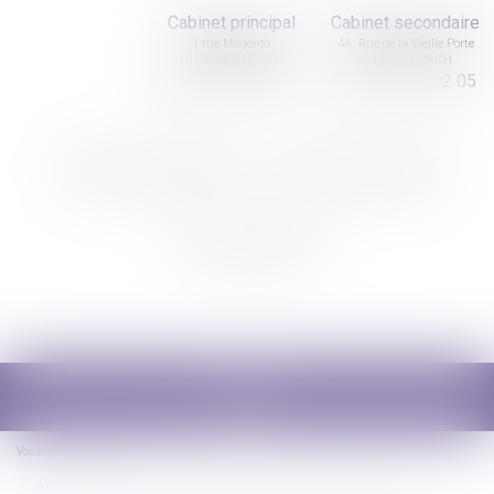
Cabinet principal
Cabinet secondaire
1 rue Magenta
4A, Rue de la Vieille Porte
68100 MULHOUSE
68130 ALTKIRCH
03 89 61 02 05
03 89 61 02 05
Nicolas Jander
avocat
Ouvrir
le
menu
Vous êtes ici :
Accueil
Loi finances 2019 : clarification autour des donations avec réserve d'usufruit