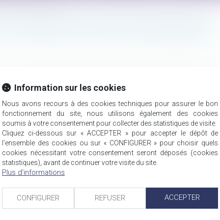
un partage impossible en nature
 DE LA NÉCESSITÉ D’UN PARTAGE IMPOSSIBLE EN
oine
/
Patrimoine et succession
Information sur les cookies
 du Code de procédure civile pose le principe selon lequel la lic
Nous avons recours à des cookies techniques pour assurer le bon
i ces biens ne peuvent être commodément partagés en nature.
fonctionnement du site, nous utilisons également des cookies
s, à elle seule, à justifier une vente par licitation...
soumis à votre consentement pour collecter des statistiques de visite.
Lire la suite
Cliquez ci-dessous sur « ACCEPTER » pour accepter le dépôt de
l'ensemble des cookies ou sur « CONFIGURER » pour choisir quels
cookies nécessitant votre consentement seront déposés (cookies
statistiques), avant de continuer votre visite du site.
Plus d'informations
ACCEPTER
CONFIGURER
REFUSER
n pour le juge de fixer une durée