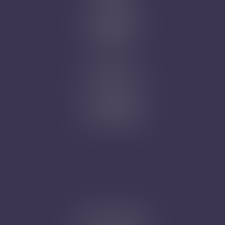
Contact
Prise de RDV
Mentions légales
Plan du site
Articles
Nicolas Jander
1 rue Magenta
68100 MULHOUSE
Tél : 03 89 61 02 05
Cabinet secondaire