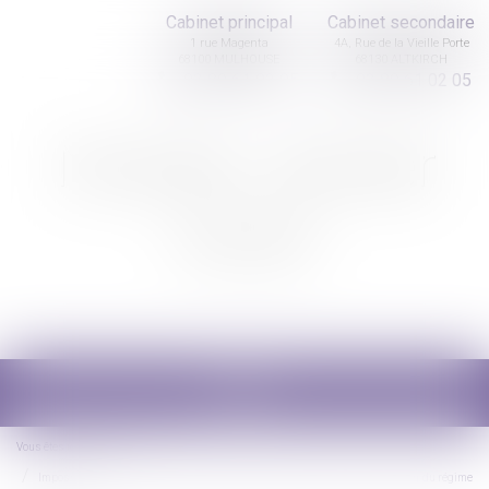
Cabinet principal
Cabinet secondaire
1 rue Magenta
4A, Rue de la Vieille Porte
68100 MULHOUSE
68130 ALTKIRCH
03 89 61 02 05
03 89 61 02 05
Nicolas Jander
avocat
Ouvrir
le
menu
Vous êtes ici :
Accueil
Impossible de lier le paiement de la prestation compensatoire à la liquidation du régime