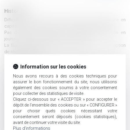
Historique
Difficulté de versement de la prestation compensatoire en
capital : le juge peut autoriser un versement périodique
Pas d’indemnité d’occupation en l’absence d'indivision en
jouissance entre les époux nus-propriétaires
La filiation par reconnaissance repose sur une présomption
de réalité biologique
Quel est l’impôt sur plus-value immobilière d’un bien reçu par
succession ?
Information sur les cookies
Appel contre le jugement de divorce limité à la demande de
Nous avons recours à des cookies techniques pour
prestation compensatoire et indivisibilité de l’action
assurer le bon fonctionnement du site, nous utilisons
Consentement à l’adoption et délai de rétractation
également des cookies soumis à votre consentement
Testament : comment modifier ou révoquer un testament ?
pour collecter des statistiques de visite.
Impossible de lier le paiement de la prestation
Cliquez ci-dessous sur « ACCEPTER » pour accepter le
compensatoire à la liquidation du régime matrimonial
dépôt de l'ensemble des cookies ou sur « CONFIGURER »
Action en nullité d’une modification de clause bénéficiaire
pour choisir quels cookies nécessitant votre
Le parent ayant donné naissance peut-il être enregistré en
consentement seront déposés (cookies statistiques),
tant que père à l’état civil ?
avant de continuer votre visite du site.
Plus d'informations
Extinction de l'Action de Divorce & Conséquences