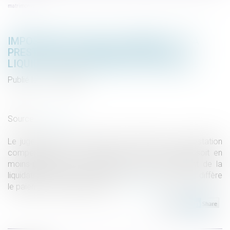
matrimonial
IMPOSSIBLE DE LIER LE PAIEMENT DE LA
PRESTATION COMPENSATOIRE À LA
LIQUIDATION DU RÉGIME MATRIMONIAL
Publié le :
17/05/2023
Droit de la famille, des personnes et de leur patrimoine
/
Couples et régime matrimoniaux
Source :
www.efl.fr
Le juge ne peut pas autoriser le débiteur de la prestation
compensatoire à s’en acquitter « soit en capital, soit en
moins-prenant sur la part lui revenant au moment de la
liquidation du régime matrimonial. » car ce faisant, il diffère
le paiement du capital alloué...
Lire la suite