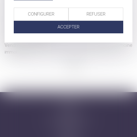
Successorales
Plus-value de report et modification du régime matrimonial
CONFIGURER
REFUSER
Indemnisation d’occupation et liquidation des intérêts
patrimoniaux des concubins
ACCEPTER
Décès d’un associé de société civile : preuve de la qualité
d'associé des héritiers
Vendre à soi-même ou comment rendre liquide un patrimoine
immobilier
...
...
<<
<
14
15
16
17
18
19
20
>
>>
Accueil
Cabinet
Avocats
Domaines d'intervention
Honoraires
Actus