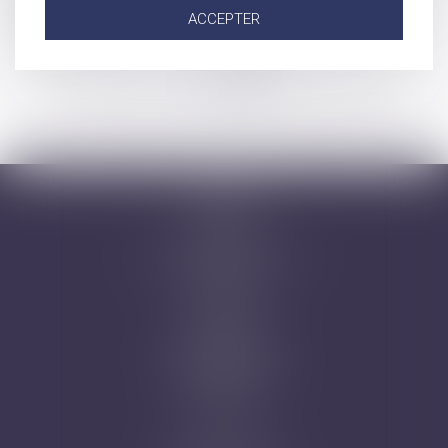
Legs : la délivrance judiciaire est insuffisante pour en obtenir
ACCEPTER
le paiement
...
...
<<
<
17
18
19
20
21
22
23
>
>>
Accueil
Cabinet
Avocats
Domaines d'intervention
Honoraires
Actus
Contact
Prise de RDV
Mentions légales
Plan du site
Articles