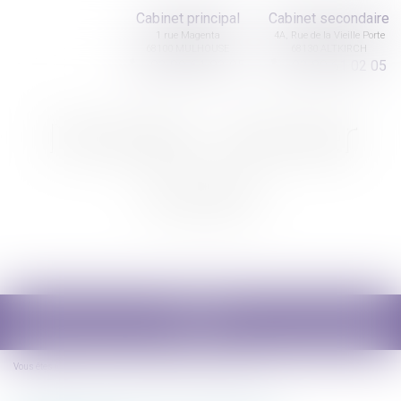
Cabinet principal
Cabinet secondaire
1 rue Magenta
4A, Rue de la Vieille Porte
68100 MULHOUSE
68130 ALTKIRCH
03 89 61 02 05
03 89 61 02 05
Nicolas Jander
avocat
Ouvrir
le
menu
Vous êtes ici :
Accueil
GPA et retrait de l'autorité parentale