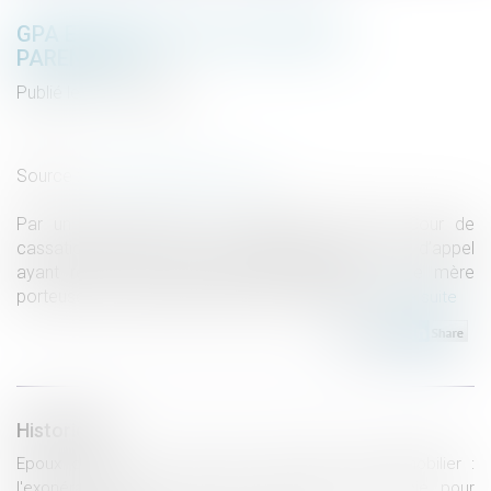
GPA ET RETRAIT DE L'AUTORITÉ
PARENTALE
Publié le :
19/10/2022
Droit de la famille, des personnes et de leur patrimoine
/
Filiation
Source :
www.lemag-juridique.com
Par un arrêt rendu le 21 septembre 2022, la Cour de
cassation valide la décision rendue par une Cour d’appel
ayant refusé de retirer l’autorité parentale à une mère
porteuse, à la demande du père des enfants...
Lire la suite
Historique
Epoux communs en bien et vente d’un bien immobilier :
l'exonération de la résidence principale s'apprécie pour