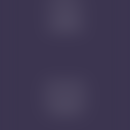
Nicolas Jander
1 rue Magenta
68100 MULHOUSE
Tél : 03 89 61 02 05
Cabinet secondaire
4A, Rue de la Vieille Porte
68130 ALTKIRCH
Tél : 03 89 61 02 05