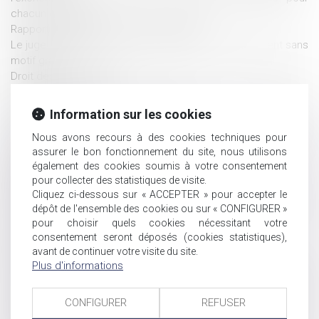
chacun des époux
Rapport de dette vs rapport de libéralité
Le juge peut-il limiter le droit de visite et d'hébergement sans
motif grave ?
Droit des successions
Autonomie du régime matrimonial et de la prestation
compensatoire
Information sur les cookies
Vice du consentement pour insanité d’esprit
Nous avons recours à des cookies techniques pour
Précisions sur la pratique de délégation d’autorité parentale
assurer le bon fonctionnement du site, nous utilisons
en vue d’adoption
également des cookies soumis à votre consentement
Quelles sont les démarches à faire après un décès ?
pour collecter des statistiques de visite.
Prénom de l’enfant : point sur les dernières évolutions
Cliquez ci-dessous sur « ACCEPTER » pour accepter le
Rente viagère : la clause résolutoire de plein droit doit être
dépôt de l'ensemble des cookies ou sur « CONFIGURER »
non équivoque
pour choisir quels cookies nécessitant votre
GPA : c’est l’intention qui compte
consentement seront déposés (cookies statistiques),
GPA et retrait de l'autorité parentale
avant de continuer votre visite du site.
Revendication de la qualité d’associé par un époux commun
Plus d'informations
en biens
Pour choisir le tuteur, le juge n'est pas lié par le mandat de
CONFIGURER
REFUSER
protection future conclu précédemment