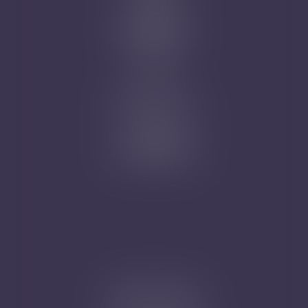
Contact
Prise de RDV
Mentions légales
Plan du site
Articles
Nicolas Jander
1 rue Magenta
68100 MULHOUSE
Tél : 03 89 61 02 05
Cabinet secondaire