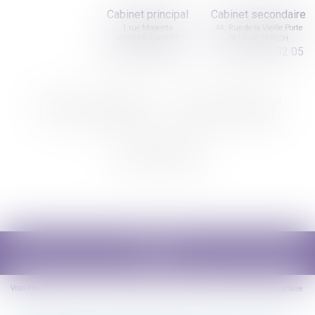
Cabinet principal
Cabinet secondaire
1 rue Magenta
4A, Rue de la Vieille Porte
68100 MULHOUSE
68130 ALTKIRCH
03 89 61 02 05
03 89 61 02 05
Nicolas Jander
avocat
Ouvrir
le
menu
Vous êtes ici :
Accueil
Financement des droits de succession : le prêt bancaire fiduciaire