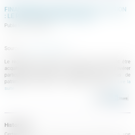
FINANCEMENT DES DROITS DE SUCCESSION
: LE PRÊT BANCAIRE FIDUCIAIRE
Publié le :
02/09/2020
Droit de la famille, des personnes et de leur patrimoine
/
Patrimoine et succession
Source :
www.solutionsfiducie.fr
Le règlement des droits de succession, qui doivent être
acquittés six mois après la date du décès, peut s’avérer
particulièrement difficile à organiser dans le cas de
patrimoine complexe ou à dominante immobilière...
Lire la
suite
Historique
Certains héritiers n’ont pas le droit de renoncer à une