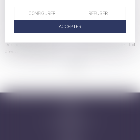
Divorce : gare aux mensonges dans la déclaration de son
patrimoine
CONFIGURER
REFUSER
Dons : transmettre son assurance-vie à une association ou
une fondation
ACCEPTER
Même les questions financières d’avant-mariage se règlent
lors du divorce
Déclaration de succession : l’administration fiscale fait
preuve de mansuétude
...
...
<<
<
31
32
33
34
35
36
37
>
>>
Accueil
Cabinet
Avocats
Domaines d'intervention
Honoraires
Actus