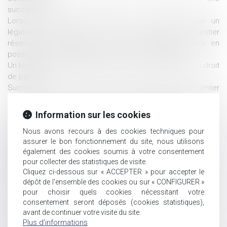
succession
Lorsqu’un testament olographe ou mystique institue un
légataire universel et qu’il n’existe aucune héritier
réservataire, le légataire n’a plus à demander l’envoi en
possession au Tribunal, sauf s’il existe une opposition.
Un logement vendu avant le divorce n’est pas soumis au droit
de partage
Succession : peut-on déclarer ses enfants indignes à hériter
?
Une proposition de loi concernant l'exploitation commerciale
Information sur les cookies
de l’image des enfants sur les plates-formes en ligne
Nous avons recours à des cookies techniques pour
Financement des droits de succession : le prêt bancaire
assurer le bon fonctionnement du site, nous utilisons
fiduciaire
également des cookies soumis à votre consentement
Héritage : pourquoi et comment refuser une succession ?
pour collecter des statistiques de visite.
Rapport du Défenseur des droits au Comité des droits de
Cliquez ci-dessous sur « ACCEPTER » pour accepter le
l’enfant de l’ONU
dépôt de l'ensemble des cookies ou sur « CONFIGURER »
Le mineur associé d'une société civile
pour choisir quels cookies nécessitant votre
Rapport de la Cour des comptes sur la gouvernance
consentement seront déposés (cookies statistiques),
nationale de la protection de l'enfance
avant de continuer votre visite du site.
Succession : pourquoi réaliser un inventaire ?
Plus d'informations