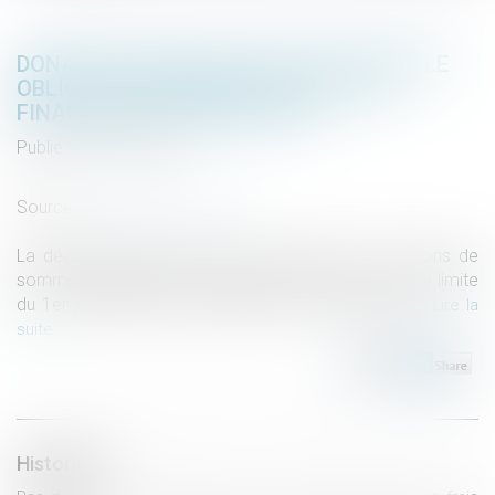
DONATION: QUELLE EST CETTE NOUVELLE
OBLIGATION ADMINISTRATIVE QUI A
FINALEMENT ÉTÉ REPORTÉE?
Publié le :
10/07/2025
Droit de la famille, des personnes et de leur patrimoine
Source :
www.notretemps.com
La déclaration papier des dons manuels et des dons de
sommes d'argent reste autorisée en France. La date limite
du 1er juillet 2025 n'est finalement plus d'actualité...
Lire la
suite
Historique