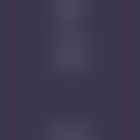
Prise de RDV
Mentions légales
Plan du site
Articles
Nicolas Jander
1 rue Magenta
68100 MULHOUSE
Tél : 03 89 61 02 05
Cabinet secondaire