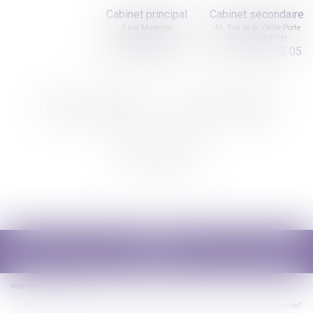
Cabinet principal
Cabinet secondaire
1 rue Magenta
4A, Rue de la Vieille Porte
68100 MULHOUSE
68130 ALTKIRCH
03 89 61 02 05
03 89 61 02 05
Nicolas Jander
avocat
Ouvrir
le
menu
Vous êtes ici :
Accueil
Donation: quelle est cette nouvelle obligation administrative qui a finalement été reportée?