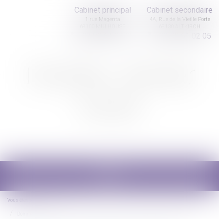
Cabinet principal
Cabinet secondaire
1 rue Magenta
4A, Rue de la Vieille Porte
68100 MULHOUSE
68130 ALTKIRCH
03 89 61 02 05
03 89 61 02 05
Nicolas Jander
avocat
Ouvrir
le
menu
Vous êtes ici :
Accueil
Dommages et intérêts en cas de divorce : attention au fondement de la demande !