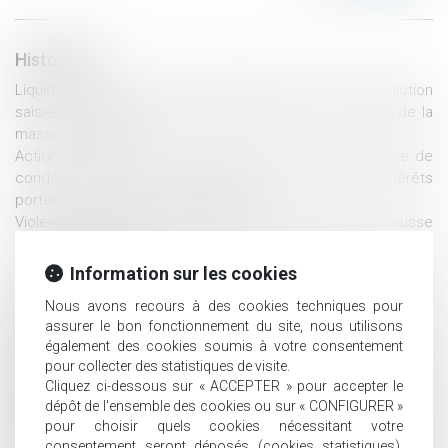
Historique
Liquidation du régime de la séparation de biens : la juridiction
saisie doit déterminer des éléments actifs et passifs de la
masse à partager
Action en remboursement d’une somme due : absence de
condamnation à une double exécution lorsque les intérêts
portent sur deux périodes distinctes
Violences conjugales : 244.000 victimes en 2022, en hausse
de 15% sur un an
Les stock-options attribuées à un époux marié sous la
Information sur les cookies
communauté légale sont des biens propres
Nous avons recours à des cookies techniques pour
Dommages et intérêts en cas de divorce : attention au
assurer le bon fonctionnement du site, nous utilisons
fondement de la demande !
également des cookies soumis à votre consentement
Régime matrimonial : présomption simple pour la loi du
pour collecter des statistiques de visite.
premier domicile conjugal
Cliquez ci-dessous sur « ACCEPTER » pour accepter le
Héritier bloque la succession : Quelles solutions pour
dépôt de l'ensemble des cookies ou sur « CONFIGURER »
débloquer la situation ?
pour choisir quels cookies nécessitant votre
L’interdiction française d’exporter des gamètes ou embryons
consentement seront déposés (cookies statistiques),