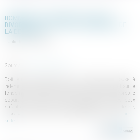
DOMMAGES ET INTÉRÊTS EN CAS DE
DIVORCE : ATTENTION AU FONDEMENT DE
LA DEMANDE !
Publié le :
08/11/2023
Droit de la famille, des personnes et de leur patrimoine
/
Divorce et séparation
Source :
actu.dalloz-etudiant.fr
Doit être cassé l’arrêt qui, pour condamner l’épouse à
indemniser le préjudice subi par son ancien conjoint sur le
fondement de l'article 266 du Code civil, retient qu'après le
départ de celle-ci du domicile conjugal avec les deux
enfants du couple pour une installation en Guadeloupe,
l’époux a été privé de ses filles pendant onze mois...
Lire la
suite