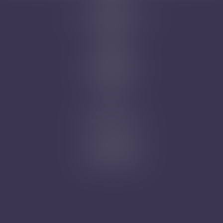
Avocats
Domaines d'intervention
Honoraires
Actus
Contact
Prise de RDV
Mentions légales
Plan du site
Articles
Nicolas Jander
1 rue Magenta
68100 MULHOUSE
Tél : 03 89 61 02 05