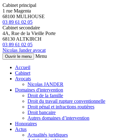
Cabinet principal
1 rue Magenta
68100 MULHOUSE
03 89 61 02 05
Cabinet secondaire
4A, Rue de la Vieille Porte
68130 ALTKIRCH
03 89 61 02 05
Nicolas Jander
avocat
Menu
Ouvrir le menu
Accueil
Cabinet
Avocats
Nicolas JANDER
Domaines d'intervention
Droit de la famille
Droit du travail rupture conventionnelle
Droit pénal et infractions routières
Droit bancaire
Autres domaines d’intervention
Honoraires
Actus
Actualités juridiques