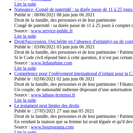
Lire la suite
Naissance -Congé de paternité : sa durée passe de 11 à 25 jours à
Publié le :
08/06/2021
08
juin
juin
06
2021
Droit de la famille, des personnes et de leur patrimoine
Congé de paternité : sa durée passe de 11 à 25 jours à compter d
Source :
www.service-public.fr
Lire la suite
Droit/Succession. Qui hérite en l’absence d'enfant(s) ou de conj
Publié le :
03/06/2021
03
juin
juin
06
2021
Droit de la famille, des personnes et de leur patrimoine
/
Patrimo
Si le Code civil répond bien à cette question, il n’est pas certain 
Source :
www.ledauphine.com
Lire la suite
Compétence pour l’enlèvement international d’enfant pour la 
Publié le :
02/06/2021
02
juin
juin
06
2021
Droit de la famille, des personnes et de leur patrimoine
/
Filiati
Un couple, de nationalité indienne disposant d’une autorisation 
Source :
www.labase-lextenso.fr
Lire la suite
Le testament peut limiter des droits
Publié le :
27/05/2021
27
mai
mai
05
2021
Droit de la famille, des personnes et de leur patrimoine
/
Patrimo
En vendant la maison que sa femme lui avait léguée et qu'il deva
Source :
www.boursorama.com
Lire la suite