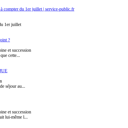
 compter du 1er juillet | service-public.fr
u 1er juillet
oint ?
ine et succession
que cette...
CJUE
on
de séjour au...
ine et succession
it lui-même l...