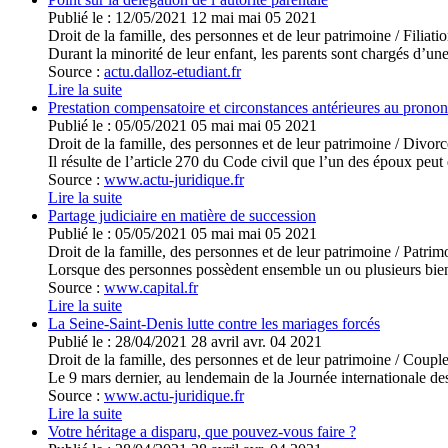
Publié le :
12/05/2021
12
mai
mai
05
2021
Droit de la famille, des personnes et de leur patrimoine
/
Filiati
Durant la minorité de leur enfant, les parents sont chargés d’une
Source :
actu.dalloz-etudiant.fr
Lire la suite
Prestation compensatoire et circonstances antérieures au prono
Publié le :
05/05/2021
05
mai
mai
05
2021
Droit de la famille, des personnes et de leur patrimoine
/
Divorce
Il résulte de l’article 270 du Code civil que l’un des époux peut ê
Source :
www.actu-juridique.fr
Lire la suite
Partage judiciaire en matière de succession
Publié le :
05/05/2021
05
mai
mai
05
2021
Droit de la famille, des personnes et de leur patrimoine
/
Patrimo
Lorsque des personnes possèdent ensemble un ou plusieurs bien
Source :
www.capital.fr
Lire la suite
La Seine-Saint-Denis lutte contre les mariages forcés
Publié le :
28/04/2021
28
avril
avr.
04
2021
Droit de la famille, des personnes et de leur patrimoine
/
Couple
Le 9 mars dernier, au lendemain de la Journée internationale des 
Source :
www.actu-juridique.fr
Lire la suite
Votre héritage a disparu, que pouvez-vous faire ?