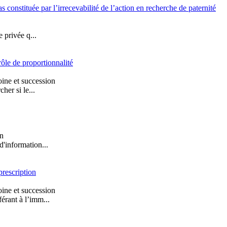
pas constituée par l’irrecevabilité de l’action en recherche de paternité
e privée q...
rôle de proportionnalité
ine et succession
her si le...
on
d'information...
prescription
ine et succession
érant à l’imm...