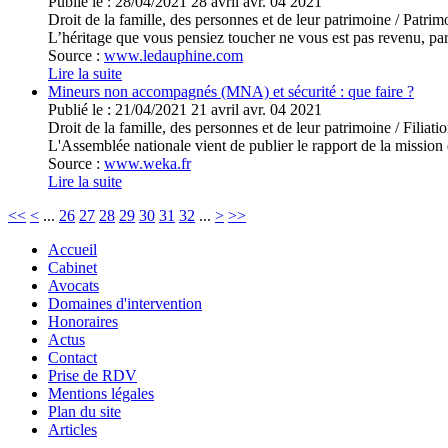
Publié le :
28/04/2021
28
avril
avr.
04
2021
Droit de la famille, des personnes et de leur patrimoine
/
Patrimo
L’héritage que vous pensiez toucher ne vous est pas revenu, par
Source :
www.ledauphine.com
Lire la suite
Mineurs non accompagnés (MNA) et sécurité : que faire ?
Publié le :
21/04/2021
21
avril
avr.
04
2021
Droit de la famille, des personnes et de leur patrimoine
/
Filiati
L'Assemblée nationale vient de publier le rapport de la mission 
Source :
www.weka.fr
Lire la suite
<<
<
...
26
27
28
29
30
31
32
...
>
>>
Accueil
Cabinet
Avocats
Domaines d'intervention
Honoraires
Actus
Contact
Prise de RDV
Mentions légales
Plan du site
Articles