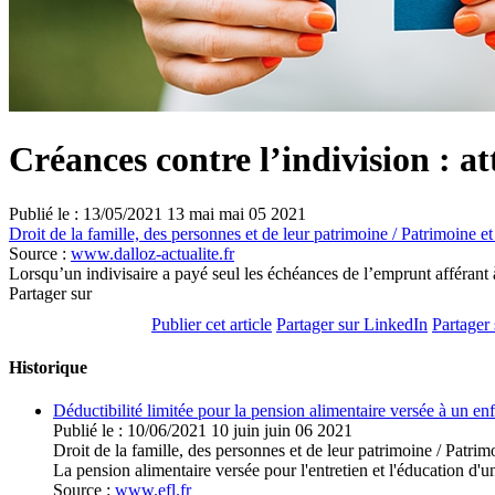
Créances contre l’indivision : at
Publié le :
13/05/2021
13
mai
mai
05
2021
Droit de la famille, des personnes et de leur patrimoine
/
Patrimoine et
Source :
www.dalloz-actualite.fr
Lorsqu’un indivisaire a payé seul les échéances de l’emprunt afférant à
Partager sur
Publier cet article
Partager sur LinkedIn
Partager
Historique
Déductibilité limitée pour la pension alimentaire versée à un en
Publié le :
10/06/2021
10
juin
juin
06
2021
Droit de la famille, des personnes et de leur patrimoine
/
Patrimo
La pension alimentaire versée pour l'entretien et l'éducation d'u
Source :
www.efl.fr