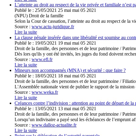
L’atteinte au droit au respect de la vie privée et familiale n’est 
Publié le :
25/05/2021
25
mai
mai
05
2021
(NPU) Droit de la famille
Selon la Cour de cassation, l’atteinte au droit au respect de la vi
Source :
www.actu-juridique.fr
Lire la suite
La clause pénale insérée dans une libéralité est soumise au cont
Publié le :
19/05/2021
19
mai
mai
05
2021
Droit de la famille, des personnes et de leur patrimoine
/
Patrimo
Dès lors qu'ils y ont été invités, les juges du fond doivent recherc
Source :
www.efl.fr
Lire la suite
Mineurs non accompagnés (MNA) et sécurité : que faire ?
Publié le :
18/05/2021
18
mai
mai
05
2021
Droit de la famille, des personnes et de leur patrimoine
/
Filiati
L'Assemblée nationale vient de publier le rapport de la mission 
Source :
www.weka.fr
Lire la suite
Créances contre l’indivision : attention au point de départ de la 
Publié le :
13/05/2021
13
mai
mai
05
2021
Droit de la famille, des personnes et de leur patrimoine
/
Patrimo
Lorsqu’un indivisaire a payé seul les échéances de l’emprunt aff
Source :
www.dalloz-actualite.fr
Lire la suite
Point sur la délégation de l’autorité parentale