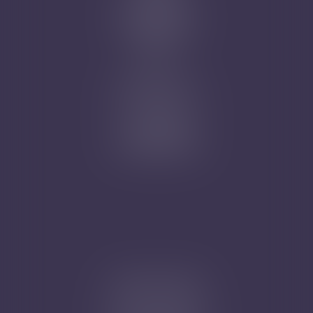
Prise de RDV
Mentions légales
Plan du site
Articles
Nicolas Jander
1 rue Magenta
68100 MULHOUSE
Tél : 03 89 61 02 05
Cabinet secondaire