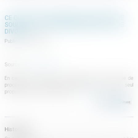
CE QU'IL FAUT SAVOIR SUR LE RACHAT DE
SOULTE D'UN BIEN IMMOBILIER EN CAS DE
DIVORCE
Publié le :
25/08/2021
Droit de la famille, des personnes et de leur patrimoine
/
Divorce et séparation
Source :
www.challenges.fr
En cas de succession ou de séparation, il est possible de
procéder à un rachat de soulte pour devenir seul
propriétaire d’un bien immobilier...
Lire la suite
Historique