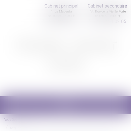
Cabinet principal
Cabinet secondaire
1 rue Magenta
4A, Rue de la Vieille Porte
68100 MULHOUSE
68130 ALTKIRCH
03 89 61 02 05
03 89 61 02 05
Nicolas Jander
avocat
Ouvrir
le
menu
Vous êtes ici :
Accueil
Ce qu'il faut savoir sur le rachat de soulte d'un bien immobilier en cas de divorce