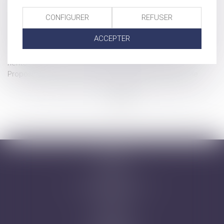
Les limites de l’indivision choisie : exclusion des dépenses
CONFIGURER
REFUSER
d’acquisition
Après la liquidation des intérêts matrimoniaux, plus
ACCEPTER
d'indemnité
Un testament peut interdire de vendre une maison dont on a
hérité
Proposition de loi pour nommer les enfants nés sans vie
...
...
<<
<
25
26
27
28
29
30
31
>
>>
Accueil
Cabinet
Avocats
Domaines d'intervention
Honoraires
Actus
Contact