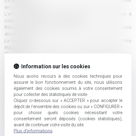
Ce qu'il faut savoir sur le rachat de soulte d'un bien immobilier
en cas de divorce
L’effet interruptif de l’action en partage ne s’étend pas à
celle en versement d’un salaire différé
Résidence alternée et intérêt de l’enfant : regards croisés
des magistrats
La fiscalité des successions : un impôt mal compris et très
impopulaire
Placement des enfants : les frères et sœurs ne seront plus
séparés
Information sur les cookies
Donation : comment transmettre de l'argent sans payer
d'impôts ?
Nous avons recours à des cookies techniques pour
Enfants placés: l'Assemblée vote à l'unanimité un projet de loi
assurer le bon fonctionnement du site, nous utilisons
pour une meilleure protection
également des cookies soumis à votre consentement
Précisions sur l’abattement de droits de succession en
pour collecter des statistiques de visite.
Cliquez ci-dessous sur « ACCEPTER » pour accepter le
faveur des personnes handicapées
dépôt de l'ensemble des cookies ou sur « CONFIGURER »
Homologation d’une convention de divorce : attention au
pour choisir quels cookies nécessitant votre
revirement de l’un des époux
consentement seront déposés (cookies statistiques),
Nouveau livre blanc en ligne : Les questions sur la retraite
avant de continuer votre visite du site.
La CNIL publie 8 recommandations pour renforcer la
Plus d'informations
protection des mineurs en ligne