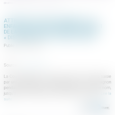
de désaccord, est « discriminatoire », selon la CEDH
ATTRIBUER AUTOMATIQUEMENT À UN
ENFANT LE NOM DE SON PÈRE PUIS CELUI
DE LA MÈRE, EN CAS DE DÉSACCORD, EST
« DISCRIMINATOIRE », SELON LA CEDH
Publié le :
03/11/2021
Droit de la famille, des personnes et de leur patrimoine
/
Filiation
Source :
www.lemonde.fr
La Cour européenne des droits de l’homme avait été saisie
par une Espagnole, qui s’était séparée de son compagnon
pendant sa grossesse. L’enfant avait porté son unique nom,
jusqu’à une reconnaissance de paternité un an après.
Lire la
suite