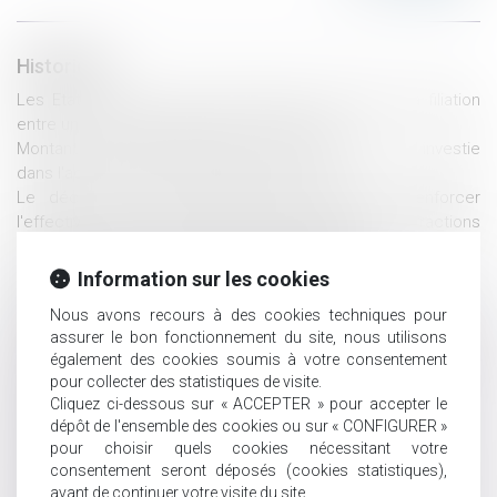
Historique
Les Etats de l’UE doivent dorénavant reconnaître la filiation
entre un couple homosexuel et son enfant
Montant du rapport quand la somme donnée est investie
dans l'achat d'un bien amélioré puis vendu
Le décret du 23 novembre 2021 tendant à renforcer
l'effectivité des droits des personnes victimes d'infractions
commises au sein du couple ou de la famille
Tant que l'héritage est incertain, il faut l'entretenir
Information sur les cookies
Une charte pour éviter la séparation entre le nouveau-né
Nous avons recours à des cookies techniques pour
hospitalisé et ses parents
assurer le bon fonctionnement du site, nous utilisons
Droit funéraire : la Défenseure des droits appelle à une
également des cookies soumis à votre consentement
réforme profonde en faveur des droits des défunts et de
pour collecter des statistiques de visite.
leurs proches
Cliquez ci-dessous sur « ACCEPTER » pour accepter le
Communauté légale : dernières précisions jurisprudentielles
dépôt de l'ensemble des cookies ou sur « CONFIGURER »
Donation entre époux ou au dernier vivant
pour choisir quels cookies nécessitant votre
Proposition de loi en vue de modifier la date prise en compte
consentement seront déposés (cookies statistiques),
pour la détermination de la prestation compensatoire
avant de continuer votre visite du site.