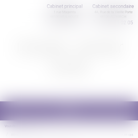
Cabinet principal
Cabinet secondaire
1 rue Magenta
4A, Rue de la Vieille Porte
68100 MULHOUSE
68130 ALTKIRCH
03 89 61 02 05
03 89 61 02 05
Nicolas Jander
avocat
Ouvrir
le
menu
Vous êtes ici :
Accueil
Attribuer automatiquement à un enfant le nom de son père puis celui de la mère, en cas