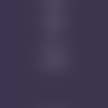
Honoraires
Actus
Contact
Prise de RDV
Mentions légales
Plan du site
Articles
Nicolas Jander
1 rue Magenta
68100 MULHOUSE
Tél : 03 89 61 02 05