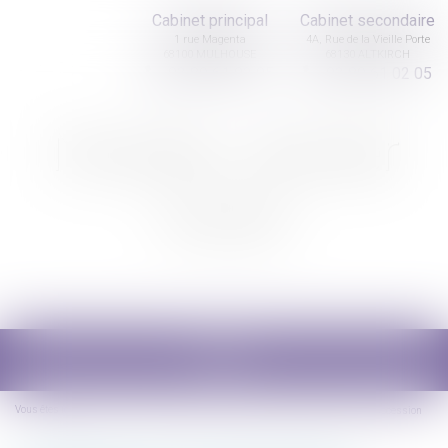
Cabinet principal
Cabinet secondaire
1 rue Magenta
4A, Rue de la Vieille Porte
68100 MULHOUSE
68130 ALTKIRCH
03 89 61 02 05
03 89 61 02 05
Nicolas Jander
avocat
Ouvrir
le
menu
Vous êtes ici :
Accueil
Assurance-vie et aides sociales récupérables sur la succession