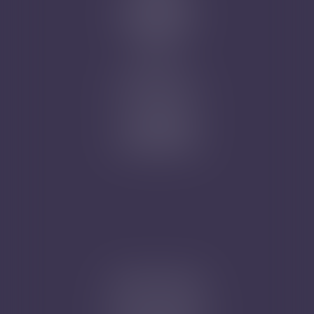
Prise de RDV
Mentions légales
Plan du site
Articles
Nicolas Jander
1 rue Magenta
68100 MULHOUSE
Tél : 03 89 61 02 05
Cabinet secondaire