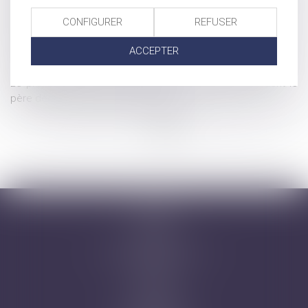
donner à une association ?
CONFIGURER
REFUSER
Droit du père biologique et irrecevabilité de son intervention
à la procédure d'adoption de l'enfant
ACCEPTER
Les avantages de l'assurance vie pour préparer sa
succession
Le préjudice de l'absence de père subi par l'enfant dont le
père décède pendant la grossesse
...
...
<<
<
27
28
29
30
31
32
33
>
>>
Accueil
Cabinet
Avocats
Domaines d'intervention
Honoraires
Actus
Contact