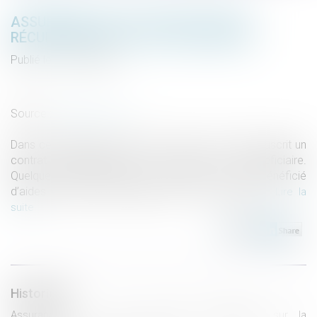
ASSURANCE-VIE ET AIDES SOCIALES
RÉCUPÉRABLES SUR LA SUCCESSION
Publié le :
15/04/2021
Droit de la famille, des personnes et de leur patrimoine
/
Patrimoine et succession
Source :
www.aurep.com
Dans cette affaire, le défunt avait de son vivant souscrit un
contrat d’assurance-vie au profit d’un bénéficiaire.
Quelques années après la souscription, il avait bénéficié
d’aides sociales récupérables sur la succession...
Lire la
suite
Historique
Assurance-vie et aides sociales récupérables sur la