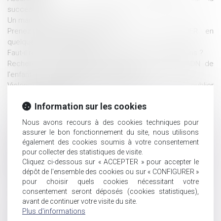
succession
Un mariage de raison n'est pas nul
Prenez rendez-vous avec Maître Nicolas JANDER en
quelques clics via Meet laW
Faut-il réformer la fiscalité des donations et successions ?
Recherche de paternité d’un défunt : comparer l’ADN de
l’enfant et de la grand-mère est possible
Violences conjugales, logement et précarité : ne pas oublier
l’obligation naturelle
Information sur les cookies
La fixation en justice d'une créance d'assistance ne
constitue pas une opération de partage
Nous avons recours à des cookies techniques pour
Le versement de primes sur un contrat d'assurance-vie par le
assurer le bon fonctionnement du site, nous utilisons
tuteur requiert l'autorisation du juge
également des cookies soumis à votre consentement
Divorce par consentement mutuel : une charte commune aux
pour collecter des statistiques de visite.
notaires et avocats
Cliquez ci-dessous sur « ACCEPTER » pour accepter le
La preuve d’une donation implique que soit caractérisée
dépôt de l'ensemble des cookies ou sur « CONFIGURER »
pour choisir quels cookies nécessitant votre
l’intention libérale du disposant
consentement seront déposés (cookies statistiques),
Il tient des propos radicaux, dénigre la mère et perd son
avant de continuer votre visite du site.
droit de visite et de communication
Plus d'informations
Droit et Argent. Succession : donation, legs... comment