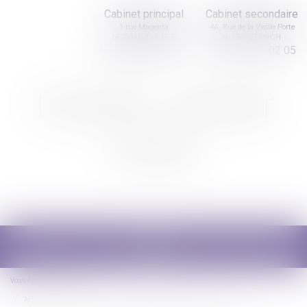
Cabinet principal
Cabinet secondaire
1 rue Magenta
4A, Rue de la Vieille Porte
68100 MULHOUSE
68130 ALTKIRCH
03 89 61 02 05
03 89 61 02 05
Nicolas Jander
avocat
Ouvrir
le
menu
Vous êtes ici :
Accueil
Article 922 du Code civil : la valeur des biens doit être fixée au décès