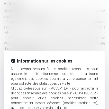
Historique
Recherche de paternité internationale : cassation de l’arrêt
appliquant la loi de Floride
Information et protection des victimes de violences
sexuelles lors de la libération de leur agresseur : adoption à
l'AN
La CPAM ne peut refuser le capital décès au partenaire de
PACS à charge au seul motif qu’aucune demande n’a été faite
dans le délai d’un mois
Violences conjugales : une aide financière d’urgence pour
quitter le domicile en sécurité
Information sur les cookies
Succession : qu'est-ce que l'indivision ?
Nous avons recours à des cookies techniques pour
Accouchement sous X : comment concilier droit au secret et
assurer le bon fonctionnement du site, nous utilisons
accès aux origines ?
également des cookies soumis à votre consentement
Lancement du Pack Nouveau Départ en Vendée
pour collecter des statistiques de visite.
Violence à l’égard des femmes en France : renforcer la
Cliquez ci-dessous sur « ACCEPTER » pour accepter le
protection et mieux lutter contre les violences sexuelles
dépôt de l'ensemble des cookies ou sur « CONFIGURER »
Prescription d’une créance entre concubins : le concubinage
pour choisir quels cookies nécessitant votre
n’est pas un empêchement d’agir
consentement seront déposés (cookies statistiques),
Opposition entre héritiers sur les obsèques : le juge privilégie
avant de continuer votre visite du site.