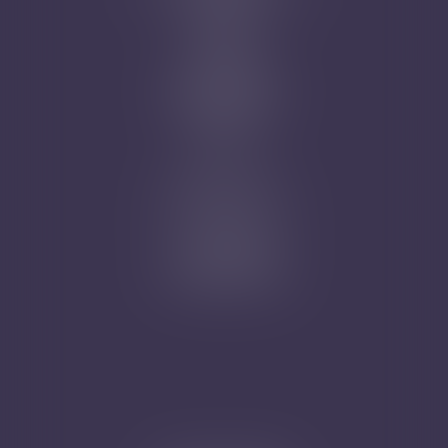
Honoraires
Actus
Contact
Prise de RDV
Mentions légales
Plan du site
Articles
Nicolas Jander
1 rue Magenta
68100 MULHOUSE
Tél : 03 89 61 02 05