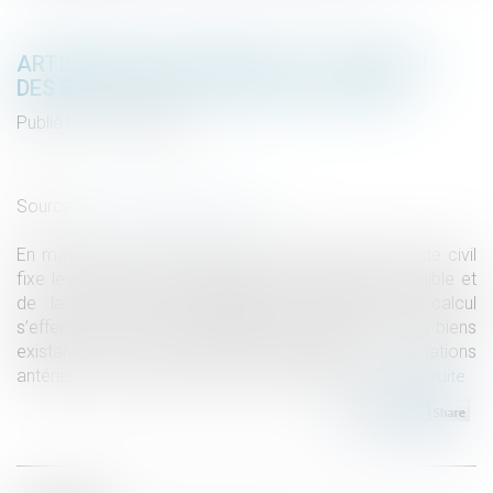
ARTICLE 922 DU CODE CIVIL : LA VALEUR
DES BIENS DOIT ÊTRE FIXÉE AU DÉCÈS
Publié le :
11/09/2025
Droit de la famille, des personnes et de leur patrimoine
/
Patrimoine et succession
Source :
www.lemag-juridique.com
En matière successorale, l’ancien article 922 du Code civil
fixe les règles de détermination de la quotité disponible et
de la réduction des libéralités excessives. Le calcul
s’effectue en reconstituant fictivement la masse des biens
existant au décès, auxquels s’ajoutent les donations
antérieures, évalués selon des critères précis...
Lire la suite