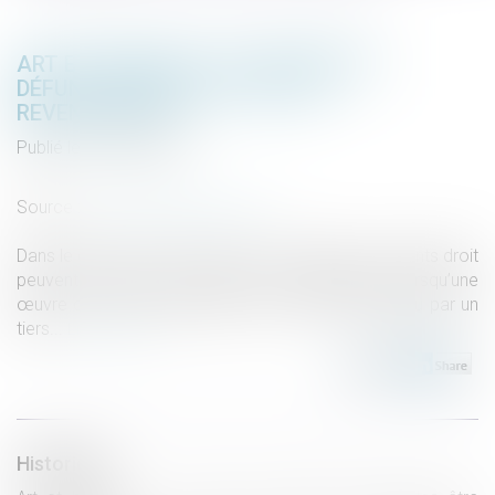
ART ET HÉRITAGE : LES ŒUVRES DU
DÉFUNT PEUVENT-ELLES ÊTRE
REVENDIQUÉES ?
Publié le :
20/06/2025
Droit de la famille, des personnes et de leur patrimoine
Source :
www.lemag-juridique.com
Dans le cadre d’une succession, les héritiers ou ayants droit
peuvent exercer une action en revendication lorsqu’une
œuvre ou un bien appartenant au défunt est détenu par un
tiers...
Lire la suite
Historique