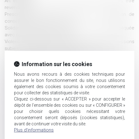
Art et héritage : les œuvres du défunt peuvent-elles être
revendiquées ?
Prescription en matière successorale : une obligation de
conseil renforcée pour l’avocat
Solidarité fiscale entre ex-conjoints : une réforme appliquée
avec rigueur, rapidité et humanité
Violences sexuelles envers les hommes : des agressions
subies surtout pendant l'enfance et l'adolescence
Clause de préciput : le prélèvement du conjoint survivant
n’est pas une opération de partage
Information sur les cookies
Règlement d’un emprunt sur bien propre : la communauté n’a
Nous avons recours à des cookies techniques pour
droit à récompense que sur le capital
assurer le bon fonctionnement du site, nous utilisons
Succession et société civile : cession opposable entre
également des cookies soumis à votre consentement
héritiers et intérêts du rapport précisés
pour collecter des statistiques de visite.
Biens communs et dettes personnelles : pas de
Cliquez ci-dessous sur « ACCEPTER » pour accepter le
condamnation du conjoint non débiteur
dépôt de l'ensemble des cookies ou sur « CONFIGURER »
Successions : les frais bancaires désormais plafonnés ou
pour choisir quels cookies nécessitant votre
supprimés
consentement seront déposés (cookies statistiques),
Radié pour violences familiales, un médecin hospitalier pourra
avant de continuer votre visite du site.
Plus d'informations
finalement exercer à nouveau
Succession vacante et prescription : absence de suspension