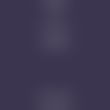
Mentions légales
Plan du site
Articles
Nicolas Jander
1 rue Magenta
68100 MULHOUSE
Tél : 03 89 61 02 05
Cabinet secondaire
4A, Rue de la Vieille Porte