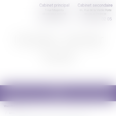
Cabinet principal
Cabinet secondaire
1 rue Magenta
4A, Rue de la Vieille Porte
68100 MULHOUSE
68130 ALTKIRCH
03 89 61 02 05
03 89 61 02 05
Nicolas Jander
avocat
Ouvrir
le
menu
Vous êtes ici :
Accueil
Art et héritage : les œuvres du défunt peuvent-elles être revendiquées ?