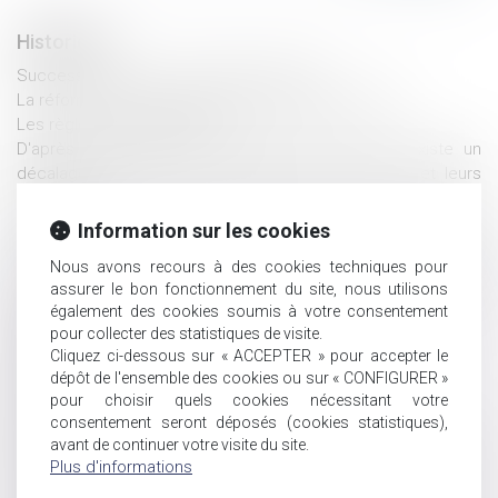
Historique
Succession : action en partage judiciaire
La réforme du divorce reportée à septembre 2020
Les règles du prêt familial
D'après un rapport du Défenseur des droits il existe un
décalage entre les droits proclamés des enfants et leurs
droits réels
Pour l'Union européenne, la juridiction même incompétente
Information sur les cookies
en matière de responsabilité parentale peut se prononcer en
Nous avons recours à des cookies techniques pour
matière d'obligation alimentaire
assurer le bon fonctionnement du site, nous utilisons
Le mandat successoral judiciaire n’est pas réservé aux
également des cookies soumis à votre consentement
successions indivises
pour collecter des statistiques de visite.
Rappel : Il n'y a pas de mariage sans consentement
Cliquez ci-dessous sur « ACCEPTER » pour accepter le
Le contrat de capitalisation
dépôt de l'ensemble des cookies ou sur « CONFIGURER »
Droit de partage : une première réduction en 2020
pour choisir quels cookies nécessitant votre
De la nécessité de désigner un mandataire successoral
consentement seront déposés (cookies statistiques),
Séparation d'un couple de même sexe, quelle place pour
avant de continuer votre visite du site.
Plus d'informations
celui qui n'est pas le parent de l'enfant ?
Proposition de loi visant à réformer la fiscalité du droit des