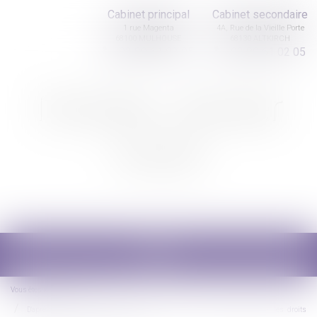
Cabinet principal
Cabinet secondaire
1 rue Magenta
4A, Rue de la Vieille Porte
68100 MULHOUSE
68130 ALTKIRCH
03 89 61 02 05
03 89 61 02 05
Nicolas Jander
avocat
Ouvrir
le
menu
Vous êtes ici :
Accueil
D'après un rapport du Défenseur des droits il existe un décalage entre les droits