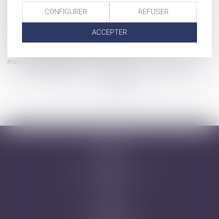
successions
CONFIGURER
REFUSER
Faut-il un service public pour recouvrer les pensions
alimentaires impayées ?
ACCEPTER
Legs et transmission, ce qu'il faut savoir
Fondements juridiques garantissant le droit à l'éducation des
mineurs handicapés
...
...
<<
<
36
37
38
39
40
41
42
>
>>
Accueil
Cabinet
Avocats
Domaines d'intervention
Honoraires
Actus
Contact
Prise de RDV