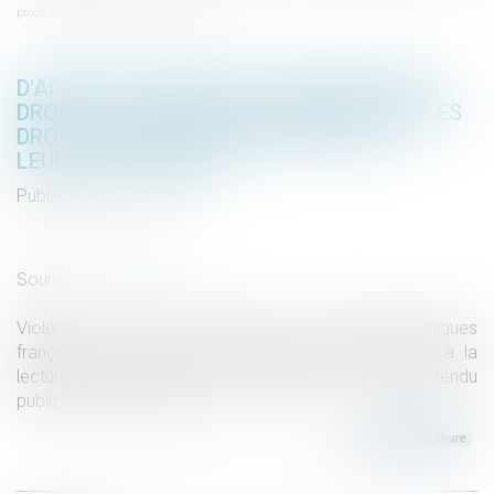
proclamés des enfants et leurs droits réels
D'APRÈS UN RAPPORT DU DÉFENSEUR DES
DROITS IL EXISTE UN DÉCALAGE ENTRE LES
DROITS PROCLAMÉS DES ENFANTS ET
LEURS DROITS RÉELS
Publié le :
26/11/2019
Droit de la famille, des personnes et de leur patrimoine
/
Filiation
Source :
www.lemonde.fr
Violentes à l’égard des enfants, les institutions publiques
françaises ? C’est le constat, sévère, qui apparaît à la
lecture du rapport annuel du Défenseur des droits, rendu
public lundi 18 novembre...
Lire la suite