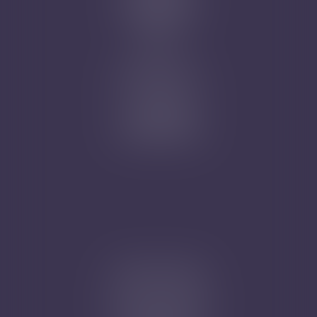
Mentions légales
Plan du site
Articles
Nicolas Jander
1 rue Magenta
68100 MULHOUSE
Tél : 03 89 61 02 05
Cabinet secondaire
4A, Rue de la Vieille Porte